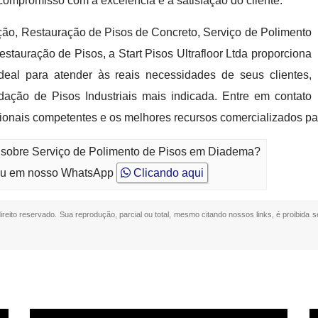
 compromisso com a excelência e a satisfação do cliente.
ção, Restauração de Pisos de Concreto, Serviço de Polimento
tauração de Pisos, a Start Pisos Ultrafloor Ltda proporciona
eal para atender às reais necessidades de seus clientes,
ação de Pisos Industriais mais indicada. Entre em contato
ionais competentes e os melhores recursos comercializados pa
o sobre Serviço de Polimento de Pisos em Diadema?
u em nosso WhatsApp
Clicando aqui
direito reservado. Sua reprodução, parcial ou total, mesmo citando nossos links, é proibida s