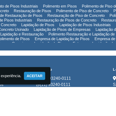
to de Pisos Industriais
Polimento em Pisos
Polimento de Piso 
creto
Restauração de Pisos
Polimento de Piso de Concreto
P
de Restauração de Pisos
Restauração de Piso de Concreto
Pol
e Pisos Industriais
Restauração de Pisos de Concreto
Restaur
 Concreto
Lapidação de Pisos
Lapidação de Pisos Industriais
Concreto Usinado
Lapidação de Pisos de Empresas
Lapidação d
 Lapidação e Restauração
Polimento Restauração e Lapidação de
limento de Pisos
Empresa de Lapidação de Pisos
Empresa de 
Piso em Campinas
Lapidação de Piso em Extrema
Lapidação de
ão de Piso na Bahia
Polimento de Pisos em Campinas
Polimen
de Pisos no Rio Grande do Sul
Polimento de Pisos na Bahia
Pol
Empresa de Restauração de Pisos em Campinas
Empresa de Re
cional
Contato
L
 experiência.
ACEITAR
(11) 93240-0111
os
(11) 93240-0111
S
ços
lapidadorastart@gmail.com
to
mações