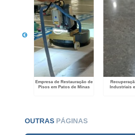
 de Piso
Empresa de Restauração de
Recuperaçã
achoeirinha
Pisos em Patos de Minas
Industriais
OUTRAS
PÁGINAS