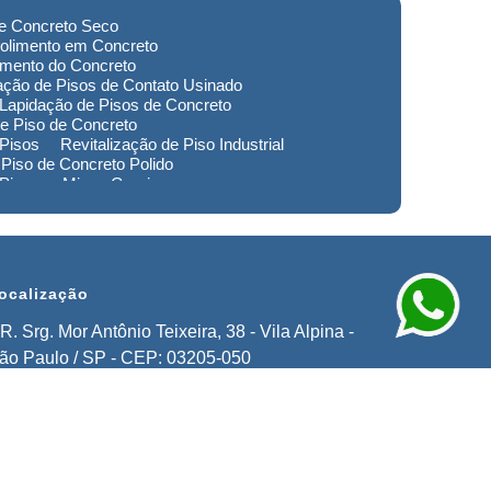
de Concreto Seco
olimento em Concreto
imento do Concreto
ação de Pisos de Contato Usinado
Lapidação de Pisos de Concreto
e Piso de Concreto
 Pisos
Revitalização de Piso Industrial
Piso de Concreto Polido
 Piso em Minas Gerais
to de Pisos em Extrema
imento de Pisos Industriais em Sorocaba
stauração de Pisos em Extrema
ocalização
R. Srg. Mor Antônio Teixeira, 38 - Vila Alpina -
ão Paulo / SP - CEP: 03205-050