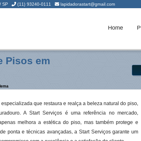
 / SP
(11) 93240-0111
lapidadorastart@gmail.com
Home
P
e Pisos em
adema
especializada que restaura e realça a beleza natural do piso,
radouro. A Start Serviços é uma referência no mercado,
apenas melhora a estética do piso, mas também protege e
 de ponta e técnicas avançadas, a Start Serviços garante um