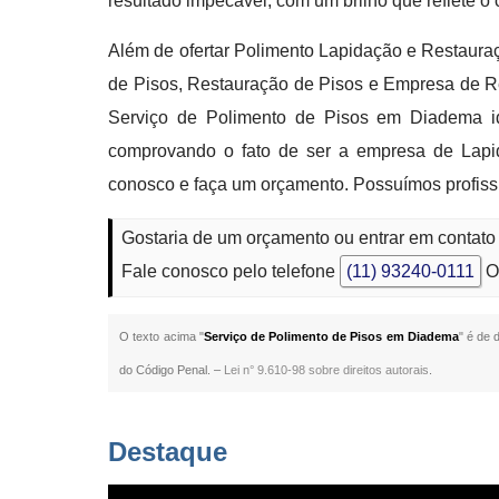
resultado impecável, com um brilho que reflete o
Além de ofertar Polimento Lapidação e Restaura
de Pisos, Restauração de Pisos e Empresa de Res
Serviço de Polimento de Pisos em Diadema id
comprovando o fato de ser a empresa de Lapid
conosco e faça um orçamento. Possuímos profiss
Gostaria de um orçamento ou entrar em contat
Fale conosco pelo telefone
(11) 93240-0111
O
O texto acima "
Serviço de Polimento de Pisos em Diadema
" é de 
do Código Penal. –
Lei n° 9.610-98 sobre direitos autorais
.
Destaque