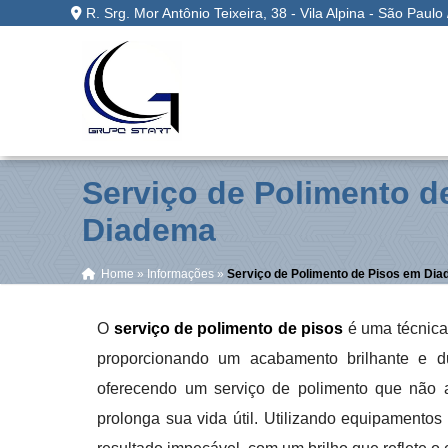
R. Srg. Mor Antônio Teixeira, 38 - Vila Alpina - São Paulo
Serviço de Polimento d
Diadema
Home
»
Informações
»
Serviço de Polimento de Pisos em Di
O
serviço de polimento de pisos
é uma técnica 
proporcionando um acabamento brilhante e du
oferecendo um serviço de polimento que não 
prolonga sua vida útil. Utilizando equipamentos