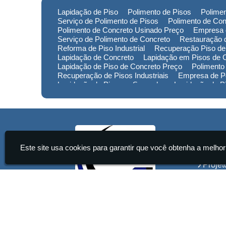
Lapidação de Piso
Polimento de Pisos
Polimen
Serviço de Polimento de Pisos
Polimento de Con
Polimento de Concreto Usinado Preço
Empresa 
Serviço de Polimento de Concreto
Restauração d
Reforma de Piso Industrial
Recuperação Piso de
Lapidação de Concreto
Lapidação em Pisos de 
Lapidação de Piso de Concreto Preço
Polimento
Recuperação de Pisos Industriais
Empresa de Po
Lapidação de Piso em Sorocaba
Lapidação de 
Lapidação de Piso no Rio Grande do Sul
Lapidaç
Polimento de Pisos em Minas Gerais
Polimento 
Empresa de Restauração de Pisos em Sorocaba
Institu
Este site usa cookies para garantir que você obtenha a melhor
Home
Projet
Servi
Conta
Infor
Start Pisos Ultrafloor Ltda - Lapidação de Pisos Industriais