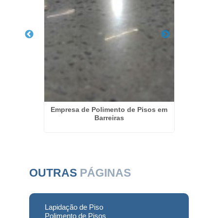
eto em
Empresa de Polimento de Pisos em
Lapida
Barreiras
OUTRAS
PÁGINAS
Lapidação de Piso
Polimento de Pisos