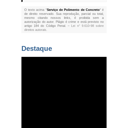
O texto acima "
Serviço de Polimento de Concreto
" é
de direito reservado. Sua reprodução, parcial ou total,
mesmo citando nossos links, é proibida sem a
autorização do autor. Plágio é crime e está previsto no
artigo 184 do Código Penal. –
Lei n° 9.610-98 sobre
direitos autorais
.
Destaque