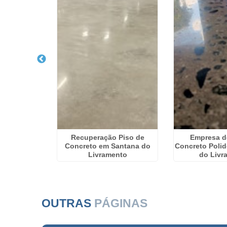
 Concreto
Recuperação Piso de
Empresa d
m Aparecida
Concreto em Santana do
Concreto Poli
Livramento
do Livr
OUTRAS
PÁGINAS