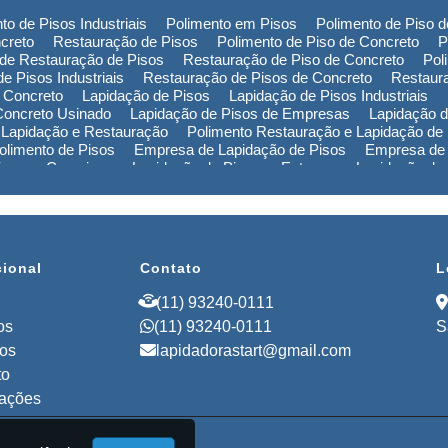
to de Pisos Industriais
Polimento em Pisos
Polimento de Piso 
creto
Restauração de Pisos
Polimento de Piso de Concreto
P
de Restauração de Pisos
Restauração de Piso de Concreto
Pol
e Pisos Industriais
Restauração de Pisos de Concreto
Restaur
 Concreto
Lapidação de Pisos
Lapidação de Pisos Industriais
Concreto Usinado
Lapidação de Pisos de Empresas
Lapidação d
 Lapidação e Restauração
Polimento Restauração e Lapidação de
limento de Pisos
Empresa de Lapidação de Pisos
Empresa de 
Piso em Campinas
Lapidação de Piso em Extrema
Lapidação de
ão de Piso na Bahia
Polimento de Pisos em Campinas
Polimen
de Pisos no Rio Grande do Sul
Polimento de Pisos na Bahia
Pol
Empresa de Restauração de Pisos em Campinas
Empresa de Re
cional
Contato
L
(11) 93240-0111
os
(11) 93240-0111
S
ços
lapidadorastart@gmail.com
to
mações