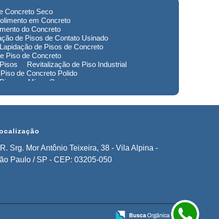
de Concreto Seco
olimento em Concreto
imento do Concreto
ação de Pisos de Contato Usinado
Lapidação de Pisos de Concreto
e Piso de Concreto
 Pisos
Revitalização de Piso Industrial
Piso de Concreto Polido
 Piso em Minas Gerais
to de Pisos em Extrema
imento de Pisos Industriais em Sorocaba
stauração de Pisos em Extrema
ocalização
R. Srg. Mor Antônio Teixeira, 38 - Vila Alpina -
ão Paulo / SP - CEP: 03205-050