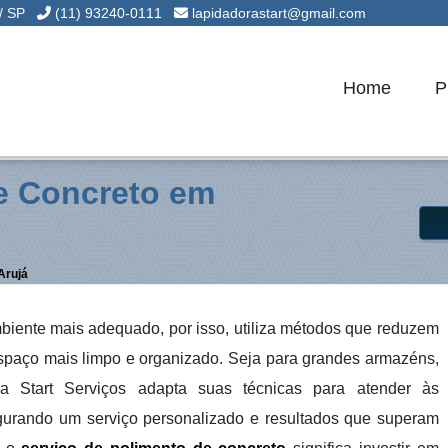
 / SP
(11) 93240-0111
lapidadorastart@gmail.com
Home
P
e Concreto em
Arujá
biente mais adequado, por isso, utiliza métodos que reduzem
espaço mais limpo e organizado. Seja para grandes armazéns,
, a Start Serviços adapta suas técnicas para atender às
egurando um serviço personalizado e resultados que superam