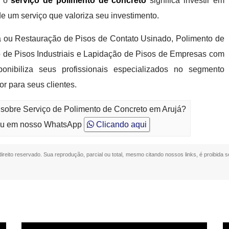
a o
serviço de polimento de concreto
significa investir em
de um serviço que valoriza seu investimento.
á ou Restauração de Pisos de Contato Usinado, Polimento de
o de Pisos Industriais e Lapidação de Pisos de Empresas com
sponibiliza seus profissionais especializados no segmento
r para seus clientes.
 sobre Serviço de Polimento de Concreto em Arujá?
u em nosso WhatsApp
Clicando aqui
direito reservado. Sua reprodução, parcial ou total, mesmo citando nossos links, é proibida s