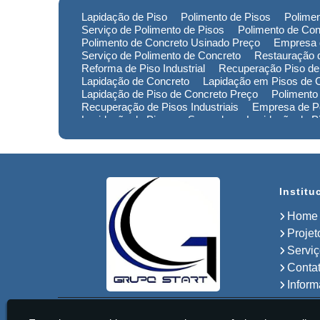
Lapidação de Piso
Polimento de Pisos
Polimen
Serviço de Polimento de Pisos
Polimento de Con
Polimento de Concreto Usinado Preço
Empresa 
Serviço de Polimento de Concreto
Restauração d
Reforma de Piso Industrial
Recuperação Piso de
Lapidação de Concreto
Lapidação em Pisos de 
Lapidação de Piso de Concreto Preço
Polimento
Recuperação de Pisos Industriais
Empresa de Po
Lapidação de Piso em Sorocaba
Lapidação de 
Lapidação de Piso no Rio Grande do Sul
Lapidaç
Polimento de Pisos em Minas Gerais
Polimento 
Empresa de Restauração de Pisos em Sorocaba
Institu
Home
Projet
Servi
Conta
Infor
Start Pisos Ultrafloor Ltda - Lapidação de Pisos Industriais