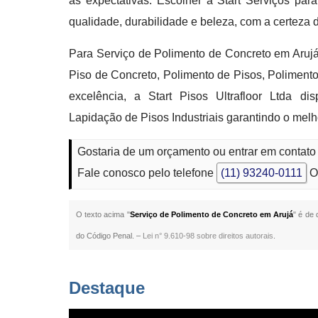
as expectativas. Escolher a Start Serviços par
qualidade, durabilidade e beleza, com a certeza 
Para Serviço de Polimento de Concreto em Aruj
Piso de Concreto, Polimento de Pisos, Poliment
excelência, a Start Pisos Ultrafloor Ltda di
Lapidação de Pisos Industriais garantindo o melho
Gostaria de um orçamento ou entrar em contato
Fale conosco pelo telefone
(11) 93240-0111
O
O texto acima "
Serviço de Polimento de Concreto em Arujá
" é de 
do Código Penal. –
Lei n° 9.610-98 sobre direitos autorais
.
Destaque