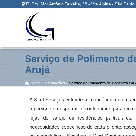
R. Srg. Mor Antônio Teixeira, 38 - Vila Alpina - São Paulo
Serviço de Polimento d
Arujá
Home
»
Informações
»
Serviço de Polimento de Concreto em 
A Start Serviços entende a importância de um am
a poeira e o desperdício, contribuindo para um 
lojas de varejo ou residências particulares
necessidades específicas de cada cliente, ass