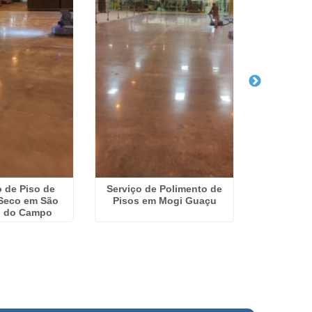
 de Piso de
Serviço de Polimento de
Restauraç
Seco em São
Pisos em Mogi Guaçu
Concret
o do Campo