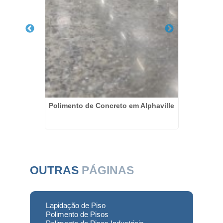
reto em
Polimento de Concreto em Alphaville
Resta
Usin
OUTRAS
PÁGINAS
Lapidação de Piso
Polimento de Pisos