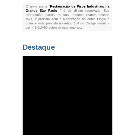
O texto acima "
Restauração de Pisos Industriais na
Grande São Paulo
" é de direito reservado. Sua
reprodução, parcial ou total, mesmo citando nossos
links, é proibida sem a autorização do autor. Plágio é
crime e está previsto no artigo 184 do Código Penal. –
Lei n° 9.610-98 sobre direitos autorais
.
Destaque