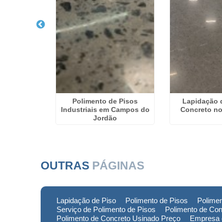
 de Piso
Polimento de Pisos
Lapidação 
inas Gerais
Industriais em Campos do
Concreto n
Jordão
OUTRAS
PÁGINAS
Lapidação de Piso
Polimento de Pisos
Polimen
Serviço de Polimento de Pisos
Polimento de Con
Polimento de Concreto Usinado Preço
Empresa 