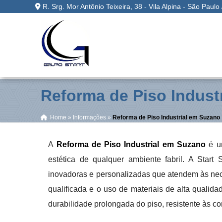
R. Srg. Mor Antônio Teixeira, 38 - Vila Alpina - São Paulo
Reforma de Piso Indust
Home
»
Informações
»
Reforma de Piso Industrial em Suzano
A
Reforma de Piso Industrial em Suzano
é um
estética de qualquer ambiente fabril. A Star
inovadoras e personalizadas que atendem às ne
qualificada e o uso de materiais de alta quali
durabilidade prolongada do piso, resistente às 