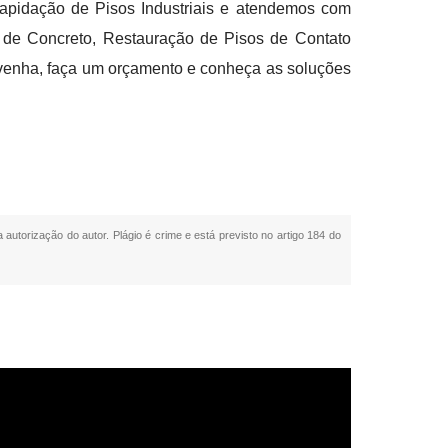
Lapidação de Pisos Industriais e atendemos com
o de Concreto, Restauração de Pisos de Contato
venha, faça um orçamento e conheça as soluções
 autorização do autor. Plágio é crime e está previsto no artigo 184 do