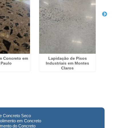
m Concreto em
Lapidação de Pisos
Lapidaçã
 Paulo
Industriais em Montes
Concreto 
Claros
L
de Concreto Seco
olimento em Concreto
imento do Concreto