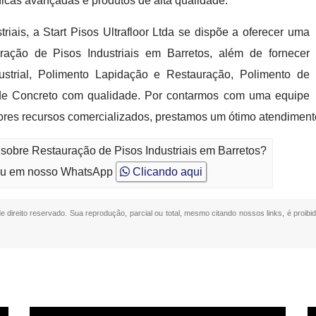
cnicas avançadas e produtos de alta qualidade.
iais, a Start Pisos Ultrafloor Ltda se dispõe a oferecer uma
ração de Pisos Industriais em Barretos, além de fornecer
strial, Polimento Lapidação e Restauração, Polimento de
de Concreto com qualidade. Por contarmos com uma equipe
ores recursos comercializados, prestamos um ótimo atendiment
 sobre Restauração de Pisos Industriais em Barretos?
u em nosso WhatsApp
Clicando aqui
de direito reservado. Sua reprodução, parcial ou total, mesmo citando nossos links, é proibi