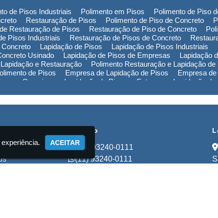
to de Pisos Industriais
Polimento em Pisos
Polimento de Piso 
creto
Restauração de Pisos
Polimento de Piso de Concreto
P
de Restauração de Pisos
Restauração de Piso de Concreto
Pol
e Pisos Industriais
Restauração de Pisos de Concreto
Restaur
 Concreto
Lapidação de Pisos
Lapidação de Pisos Industriais
Concreto Usinado
Lapidação de Pisos de Empresas
Lapidação d
 Lapidação e Restauração
Polimento Restauração e Lapidação de
limento de Pisos
Empresa de Lapidação de Pisos
Empresa de 
Piso em Campinas
Lapidação de Piso em Extrema
Lapidação de
ão de Piso na Bahia
Polimento de Pisos em Campinas
Polimen
de Pisos no Rio Grande do Sul
Polimento de Pisos na Bahia
Pol
Empresa de Restauração de Pisos em Campinas
Empresa de Re
cional
Contato
L
 experiência.
ACEITAR
(11) 93240-0111
os
(11) 93240-0111
S
ços
lapidadorastart@gmail.com
to
mações