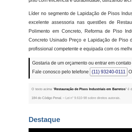
piso com eficiência e durabilidade, utilizando té
Líder no segmento de Lapidação de Pisos Industr
excelente assessoria nas questões de Restau
Polimento em Concreto, Reforma de Piso Indu
Concreto Usinado Preço e Lapidação de Piso 
profissional competente e equipada com os melh
Gostaria de um orçamento ou entrar em contato
Fale conosco pelo telefone
(11) 93240-0111
O
O texto acima "
Restauração de Pisos Industriais em Barretos
" é 
184 do Código Penal. –
Lei n° 9.610-98 sobre direitos autorais
.
Destaque