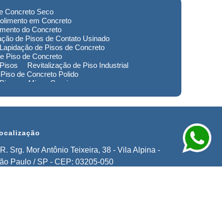
de Concreto Seco
olimento em Concreto
imento do Concreto
ação de Pisos de Contato Usinado
Lapidação de Pisos de Concreto
e Piso de Concreto
 Pisos
Revitalização de Piso Industrial
Piso de Concreto Polido
 Piso em Minas Gerais
to de Pisos em Extrema
imento de Pisos Industriais em Sorocaba
stauração de Pisos em Extrema
ocalização
R. Srg. Mor Antônio Teixeira, 38 - Vila Alpina -
ão Paulo / SP - CEP: 03205-050