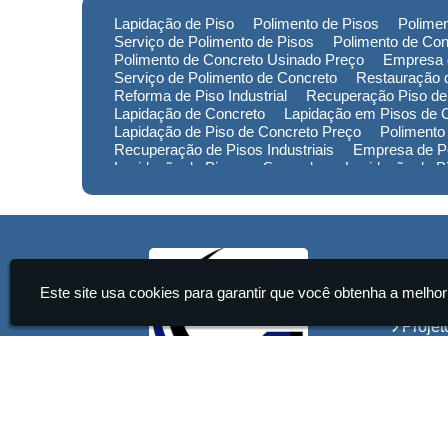
Lapidação de Piso
Polimento de Pisos
Polimen
Serviço de Polimento de Pisos
Polimento de Con
Polimento de Concreto Usinado Preço
Empresa 
Serviço de Polimento de Concreto
Restauração d
Reforma de Piso Industrial
Recuperação Piso de
Lapidação de Concreto
Lapidação em Pisos de 
Lapidação de Piso de Concreto Preço
Polimento
Recuperação de Pisos Industriais
Empresa de Po
Lapidação de Piso em Sorocaba
Lapidação de 
Lapidação de Piso no Rio Grande do Sul
Lapidaç
Polimento de Pisos em Minas Gerais
Polimento 
Empresa de Restauração de Pisos em Sorocaba
Institu
Este site usa cookies para garantir que você obtenha a melhor
Home
Projet
Servi
Conta
Infor
Start Pisos Ultrafloor Ltda - Lapidação de Pisos Industriais