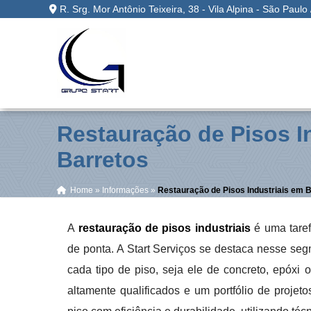
R. Srg. Mor Antônio Teixeira, 38 - Vila Alpina - São Paulo
Restauração de Pisos I
Barretos
Home
»
Informações
»
Restauração de Pisos Industriais em 
A
restauração de pisos industriais
é uma taref
de ponta. A Start Serviços se destaca nesse seg
cada tipo de piso, seja ele de concreto, epóxi 
altamente qualificados e um portfólio de projet