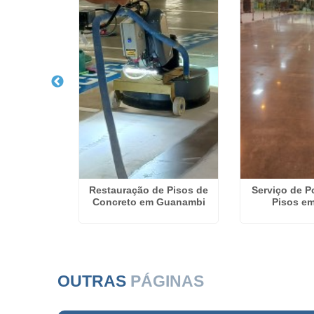
 Pisos em
Restauração de Pisos de
Serviço de P
ilho
Concreto em Guanambi
Pisos em
OUTRAS
PÁGINAS