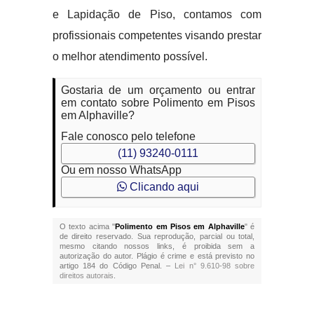
e Lapidação de Piso, contamos com
profissionais competentes visando prestar
o melhor atendimento possível.
Gostaria de um orçamento ou entrar
em contato sobre Polimento em Pisos
em Alphaville?
Fale conosco pelo telefone
(11) 93240-0111
Ou em nosso WhatsApp
Clicando aqui
O texto acima "
Polimento em Pisos em Alphaville
" é
de direito reservado. Sua reprodução, parcial ou total,
mesmo citando nossos links, é proibida sem a
autorização do autor. Plágio é crime e está previsto no
artigo 184 do Código Penal. –
Lei n° 9.610-98 sobre
direitos autorais
.