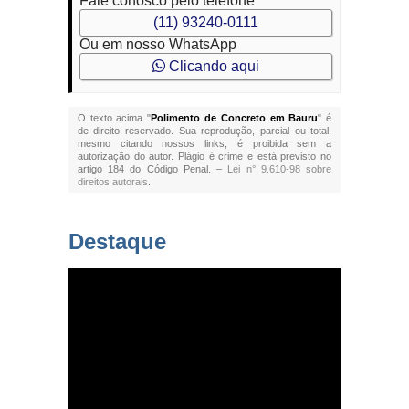
Fale conosco pelo telefone
(11) 93240-0111
Ou em nosso WhatsApp
Clicando aqui
O texto acima "
Polimento de Concreto em Bauru
" é
de direito reservado. Sua reprodução, parcial ou total,
mesmo citando nossos links, é proibida sem a
autorização do autor. Plágio é crime e está previsto no
artigo 184 do Código Penal. –
Lei n° 9.610-98 sobre
direitos autorais
.
Destaque