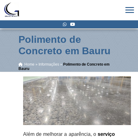
Polimento de
Concreto em Bauru
Home
»
Informações
»
Polimento de Concreto em
Bauru
Além de melhorar a aparência, o
serviço