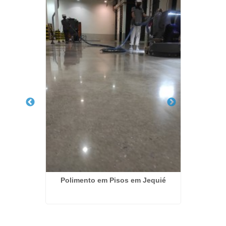
eto em
Polimento em Pisos em Jequié
Polim