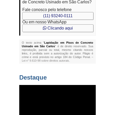
de Concreto Usinado em São Carlos?
Fale conosco pelo telefone
(11) 93240-0111
Ou em nosso WhatsApp
Clicando aqui
O texto acima "
Lapidação em Pisos de Concreto
Usinado em São Carlos
" é de direito reservado. Sua
reprodução, parcial ou total, mesmo citando nossos
links, é proibida sem a autorização do autor. Plágio é
crime e está previsto no artigo 184 do Código Penal. –
Lei n° 9.610-98 sobre direitos autorais
.
Destaque