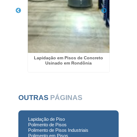
to Santo
Lapidação em Pisos de Concreto
Reform
Usinado em Rondônia
OUTRAS
PÁGINAS
Lapidação de Piso
Polimento de Pisos
Polimento de Pisos Industriais
Polimento em Pisos