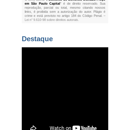
em São Paulo Capital
" é de direito reservado. Sua
reprodução, parcial ou total, mesmo citando nossos
links, é proibida sem a autorização do autor. Plágio é
crime e está previsto no artigo 184 do Código Penal. –
Lei n° 9.610-98 sobre direitos autorais
.
Destaque