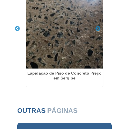
esas em
Lapidação de Piso de Concreto Preço
Polime
em Sergipe
OUTRAS
PÁGINAS