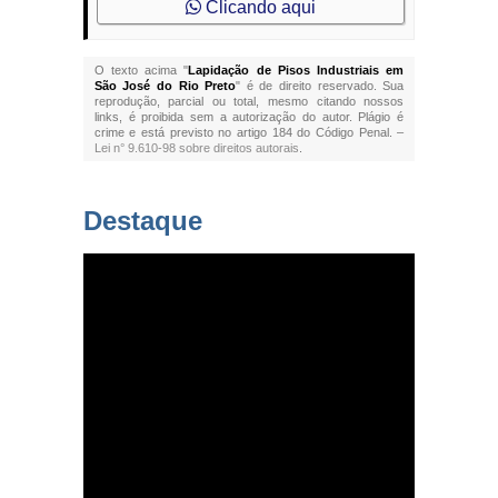
Clicando aqui
O texto acima "
Lapidação de Pisos Industriais em
São José do Rio Preto
" é de direito reservado. Sua
reprodução, parcial ou total, mesmo citando nossos
links, é proibida sem a autorização do autor. Plágio é
crime e está previsto no artigo 184 do Código Penal. –
Lei n° 9.610-98 sobre direitos autorais
.
Destaque