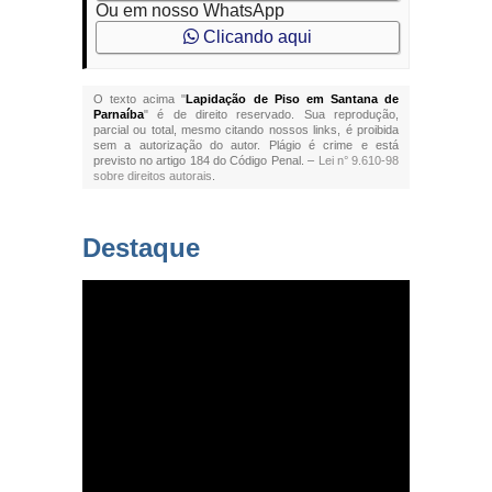
Ou em nosso WhatsApp
Clicando aqui
O texto acima "
Lapidação de Piso em Santana de
Parnaíba
" é de direito reservado. Sua reprodução,
parcial ou total, mesmo citando nossos links, é proibida
sem a autorização do autor. Plágio é crime e está
previsto no artigo 184 do Código Penal. –
Lei n° 9.610-98
sobre direitos autorais
.
Destaque