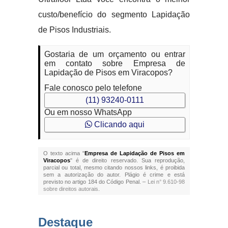
custo/benefício do segmento Lapidação
de Pisos Industriais.
Gostaria de um orçamento ou entrar
em contato sobre Empresa de
Lapidação de Pisos em Viracopos?
Fale conosco pelo telefone
(11) 93240-0111
Ou em nosso WhatsApp
Clicando aqui
O texto acima "
Empresa de Lapidação de Pisos em
Viracopos
" é de direito reservado. Sua reprodução,
parcial ou total, mesmo citando nossos links, é proibida
sem a autorização do autor. Plágio é crime e está
previsto no artigo 184 do Código Penal. –
Lei n° 9.610-98
sobre direitos autorais
.
Destaque