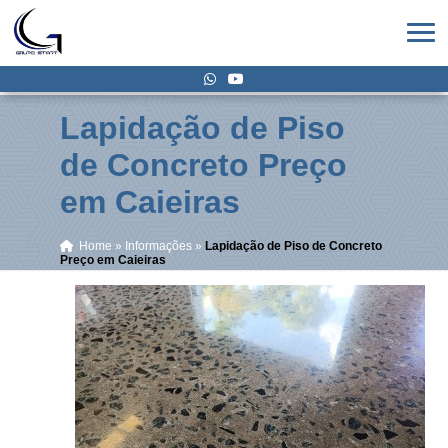
Lapidação de Piso
de Concreto Preço
em Caieiras
Home
»
Informações
»
Lapidação de Piso de Concreto
Preço em Caieiras