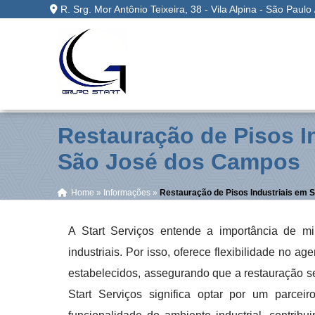
R. Srg. Mor Antônio Teixeira, 38 - Vila Alpina - São Paulo
Restauração de Pisos I
São José dos Campos
Home
»
Informações
»
Restauração de Pisos Industriais em
A Start Serviços entende a importância de m
industriais. Por isso, oferece flexibilidade no
estabelecidos, assegurando que a restauração se
Start Serviços significa optar por um parcei