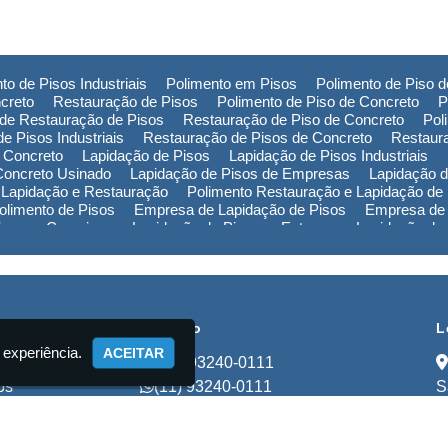
to de Pisos Industriais
Polimento em Pisos
Polimento de Piso 
creto
Restauração de Pisos
Polimento de Piso de Concreto
P
de Restauração de Pisos
Restauração de Piso de Concreto
Pol
e Pisos Industriais
Restauração de Pisos de Concreto
Restaur
 Concreto
Lapidação de Pisos
Lapidação de Pisos Industriais
Concreto Usinado
Lapidação de Pisos de Empresas
Lapidação d
 Lapidação e Restauração
Polimento Restauração e Lapidação de
limento de Pisos
Empresa de Lapidação de Pisos
Empresa de 
Piso em Campinas
Lapidação de Piso em Extrema
Lapidação de
ão de Piso na Bahia
Polimento de Pisos em Campinas
Polimen
de Pisos no Rio Grande do Sul
Polimento de Pisos na Bahia
Pol
Empresa de Restauração de Pisos em Campinas
Empresa de Re
cional
Contato
L
 experiência.
ACEITAR
(11) 93240-0111
os
(11) 93240-0111
S
ços
lapidadorastart@gmail.com
to