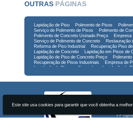
OUTRAS
PÁGINAS
Lapidação de Piso
Polimento de Pisos
Polimen
Serviço de Polimento de Pisos
Polimento de Con
Polimento de Concreto Usinado Preço
Empresa 
Serviço de Polimento de Concreto
Restauração d
Reforma de Piso Industrial
Recuperação Piso de
Lapidação de Concreto
Lapidação em Pisos de 
Lapidação de Piso de Concreto Preço
Polimento
Recuperação de Pisos Industriais
Empresa de Po
Lapidação de Piso em Sorocaba
Lapidação de 
Lapidação de Piso no Rio Grande do Sul
Lapidaç
Polimento de Pisos em Minas Gerais
Polimento 
Empresa de Restauração de Pisos em Sorocaba
Institu
Este site usa cookies para garantir que você obtenha a melhor
Home
Projet
Servi
Conta