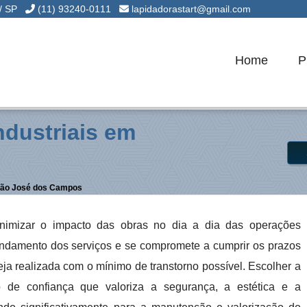
 / SP
(11) 93240-0111
lapidadorastart@gmail.com
Home
P
ndustriais em
 São José dos Campos
inimizar o impacto das obras no dia a dia das operações
 agendamento dos serviços e se compromete a cumprir os prazos
ja realizada com o mínimo de transtorno possível. Escolher a
ro de confiança que valoriza a segurança, a estética e a