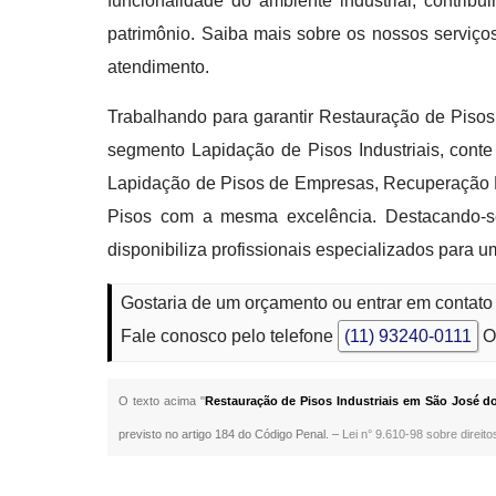
funcionalidade do ambiente industrial, contrib
patrimônio. Saiba mais sobre os nossos serviç
atendimento.
Trabalhando para garantir Restauração de Piso
segmento Lapidação de Pisos Industriais, conte 
Lapidação de Pisos de Empresas, Recuperação Pi
Pisos com a mesma excelência. Destacando-se 
disponibiliza profissionais especializados para 
Gostaria de um orçamento ou entrar em contat
Fale conosco pelo telefone
(11) 93240-0111
O
O texto acima "
Restauração de Pisos Industriais em São José 
previsto no artigo 184 do Código Penal. –
Lei n° 9.610-98 sobre direito