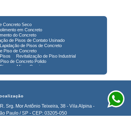
de Concreto Seco
olimento em Concreto
imento do Concreto
ação de Pisos de Contato Usinado
Lapidação de Pisos de Concreto
e Piso de Concreto
 Pisos
Revitalização de Piso Industrial
Piso de Concreto Polido
 Piso em Minas Gerais
to de Pisos em Extrema
imento de Pisos Industriais em Sorocaba
stauração de Pisos em Extrema
ocalização
R. Srg. Mor Antônio Teixeira, 38 - Vila Alpina -
ão Paulo / SP - CEP: 03205-050