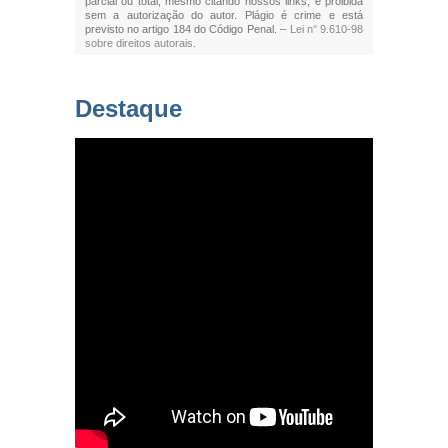
parcial ou total, mesmo citando nossos links, é proibida
sem a autorização do autor. Plágio é crime e está
previsto no artigo 184 do Código Penal. –
Lei n° 9.610-98
sobre direitos autorais
.
Destaque