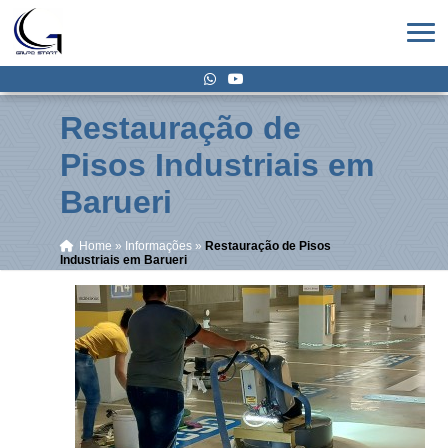
Restauração de
Pisos Industriais em
Barueri
Home
»
Informações
»
Restauração de Pisos
Industriais em Barueri