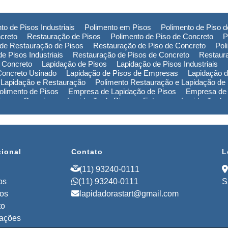
to de Pisos Industriais
Polimento em Pisos
Polimento de Piso 
creto
Restauração de Pisos
Polimento de Piso de Concreto
P
de Restauração de Pisos
Restauração de Piso de Concreto
Pol
e Pisos Industriais
Restauração de Pisos de Concreto
Restaur
 Concreto
Lapidação de Pisos
Lapidação de Pisos Industriais
Concreto Usinado
Lapidação de Pisos de Empresas
Lapidação d
 Lapidação e Restauração
Polimento Restauração e Lapidação de
limento de Pisos
Empresa de Lapidação de Pisos
Empresa de 
Piso em Campinas
Lapidação de Piso em Extrema
Lapidação de
ão de Piso na Bahia
Polimento de Pisos em Campinas
Polimen
de Pisos no Rio Grande do Sul
Polimento de Pisos na Bahia
Pol
Empresa de Restauração de Pisos em Campinas
Empresa de Re
cional
Contato
L
(11) 93240-0111
os
(11) 93240-0111
S
ços
lapidadorastart@gmail.com
to
mações