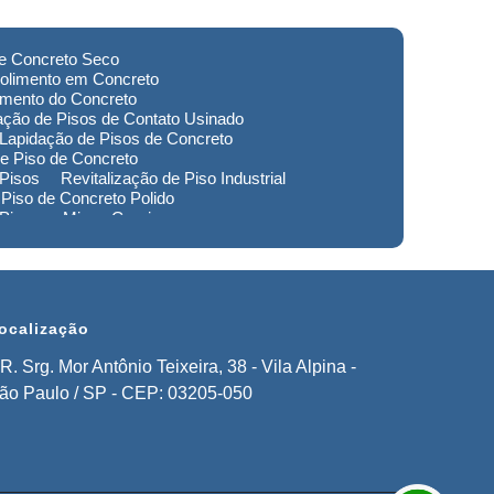
de Concreto Seco
olimento em Concreto
imento do Concreto
ação de Pisos de Contato Usinado
Lapidação de Pisos de Concreto
e Piso de Concreto
 Pisos
Revitalização de Piso Industrial
Piso de Concreto Polido
 Piso em Minas Gerais
to de Pisos em Extrema
imento de Pisos Industriais em Sorocaba
stauração de Pisos em Extrema
ocalização
R. Srg. Mor Antônio Teixeira, 38 - Vila Alpina -
ão Paulo / SP - CEP: 03205-050