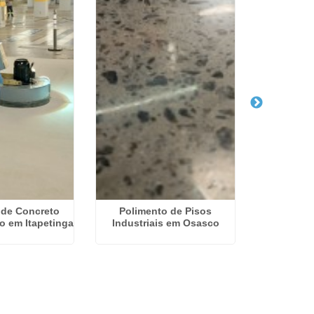
 de Concreto
Polimento de Pisos
Polimen
o em Itapetinga
Industriais em Osasco
Concreto