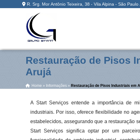
R. Srg. Mor Antônio Teixeira, 38 - Vila Alpina - São Paulo
Restauração de Pisos I
Arujá
Home
»
Informações
»
Restauração de Pisos Industriais em A
A Start Serviços entende a importância de m
industriais. Por isso, oferece flexibilidade no
estabelecidos, assegurando que a restauração se
Start Serviços significa optar por um parcei