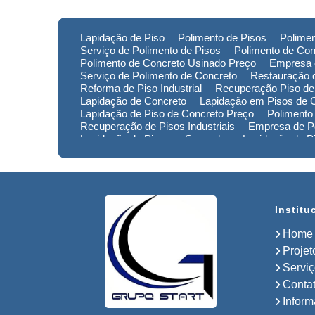
Lapidação de Piso
Polimento de Pisos
Polimen
Serviço de Polimento de Pisos
Polimento de Con
Polimento de Concreto Usinado Preço
Empresa 
Serviço de Polimento de Concreto
Restauração d
Reforma de Piso Industrial
Recuperação Piso de
Lapidação de Concreto
Lapidação em Pisos de 
Lapidação de Piso de Concreto Preço
Polimento
Recuperação de Pisos Industriais
Empresa de Po
Lapidação de Piso em Sorocaba
Lapidação de 
Lapidação de Piso no Rio Grande do Sul
Lapidaç
Polimento de Pisos em Minas Gerais
Polimento 
Empresa de Restauração de Pisos em Sorocaba
Institu
Home
Projet
Servi
Conta
Infor