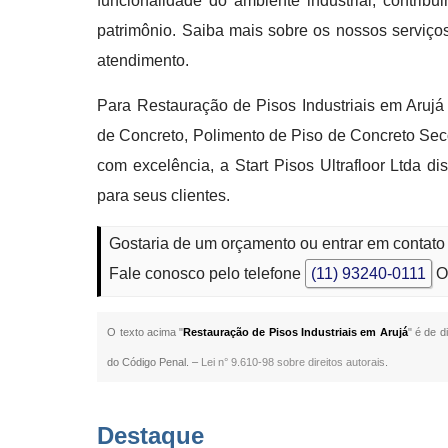
funcionalidade do ambiente industrial, contrib
patrimônio. Saiba mais sobre os nossos serviç
atendimento.
Para Restauração de Pisos Industriais em Aruj
de Concreto, Polimento de Piso de Concreto Sec
com excelência, a Start Pisos Ultrafloor Ltda d
para seus clientes.
Gostaria de um orçamento ou entrar em contato
Fale conosco pelo telefone
(11) 93240-0111
O
O texto acima "
Restauração de Pisos Industriais em Arujá
" é de d
do Código Penal. –
Lei n° 9.610-98 sobre direitos autorais
.
Destaque