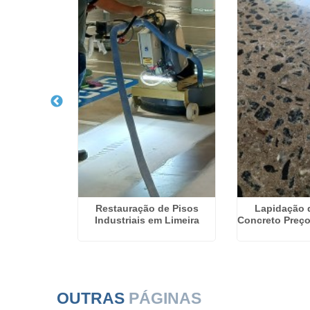
 Piso de
Restauração de Pisos
Lapidação 
o em São
Industriais em Limeira
Concreto Preço
s
OUTRAS
PÁGINAS