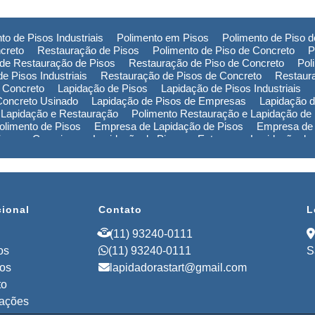
to de Pisos Industriais
Polimento em Pisos
Polimento de Piso 
creto
Restauração de Pisos
Polimento de Piso de Concreto
P
de Restauração de Pisos
Restauração de Piso de Concreto
Pol
e Pisos Industriais
Restauração de Pisos de Concreto
Restaur
 Concreto
Lapidação de Pisos
Lapidação de Pisos Industriais
Concreto Usinado
Lapidação de Pisos de Empresas
Lapidação d
 Lapidação e Restauração
Polimento Restauração e Lapidação de
limento de Pisos
Empresa de Lapidação de Pisos
Empresa de 
Piso em Campinas
Lapidação de Piso em Extrema
Lapidação de
ão de Piso na Bahia
Polimento de Pisos em Campinas
Polimen
de Pisos no Rio Grande do Sul
Polimento de Pisos na Bahia
Pol
Empresa de Restauração de Pisos em Campinas
Empresa de Re
cional
Contato
L
(11) 93240-0111
os
(11) 93240-0111
S
ços
lapidadorastart@gmail.com
to
mações