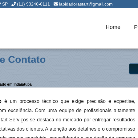
 / SP
(11) 93240-0111
lapidadorastart@gmail.com
Home
P
e Contato
ado em Indaiatuba
o
é um processo técnico que exige precisão e expertise,
 com excelência. Com uma equipe de profissionais altamente
Start Serviços se destaca no mercado por entregar resultados
tivas dos clientes. A atenção aos detalhes e o compromisso