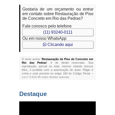
Gostaria de um orçamento ou entrar
em contato sobre Restauração de Piso
de Concreto em Rio das Pedras?
Fale conosco pelo telefone
(11) 93240-0111
Ou em nosso WhatsApp
Clicando aqui
O texto acima "
Restauração de Piso de Concreto em
Rio das Pedras
" é de direito reservado. Sua
reprodução, parcial ou total, mesmo citando nossos
links, é proibida sem a autorização do autor. Plágio é
crime e está previsto no artigo 184 do Código Penal. –
Lei n° 9.610-98 sobre direitos autorais
.
Destaque