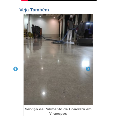
Veja Também
eição do
Serviço de Polimento de Concreto em
Restau
Viracopos