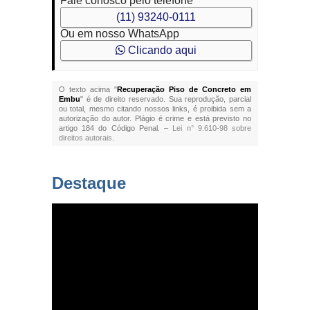
Fale conosco pelo telefone
(11) 93240-0111
Ou em nosso WhatsApp
Clicando aqui
O texto acima "
Recuperação Piso de Concreto em
Embu
" é de direito reservado. Sua reprodução, parcial
ou total, mesmo citando nossos links, é proibida sem a
autorização do autor. Plágio é crime e está previsto no
artigo 184 do Código Penal. –
Lei n° 9.610-98 sobre
direitos autorais
.
Destaque