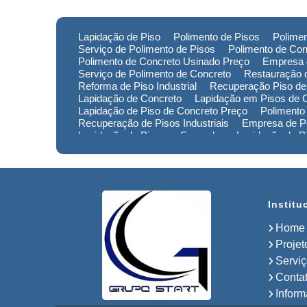
Lapidação de Piso
Polimento de Pisos
Polimen
Serviço de Polimento de Pisos
Polimento de Con
Polimento de Concreto Usinado Preço
Empresa 
Serviço de Polimento de Concreto
Restauração d
Reforma de Piso Industrial
Recuperação Piso de
Lapidação de Concreto
Lapidação em Pisos de 
Lapidação de Piso de Concreto Preço
Polimento
Recuperação de Pisos Industriais
Empresa de Po
Lapidação de Piso em Sorocaba
Lapidação de 
Lapidação de Piso no Rio Grande do Sul
Lapidaç
Polimento de Pisos em Minas Gerais
Polimento 
Empresa de Restauração de Pisos em Sorocaba
Institu
Home
Projet
Servi
Conta
Infor