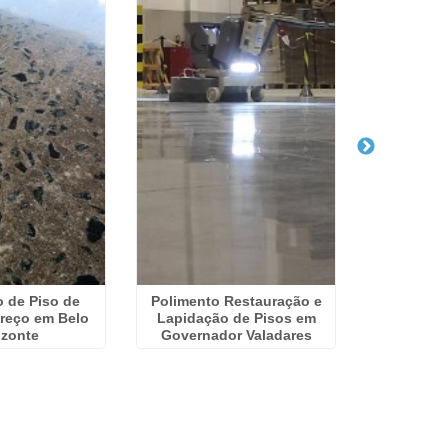
 de Piso de
Polimento Restauração e
Restauraç
reço em Belo
Lapidação de Pisos em
Contato Us
izonte
Governador Valadares