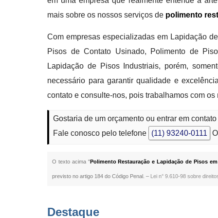
em uma empresa que realmente entende a arte 
mais sobre os nossos serviços de
polimento res
Com empresas especializadas em Lapidação de 
Pisos de Contato Usinado, Polimento de Pisos
Lapidação de Pisos Industriais, porém, soment
necessário para garantir qualidade e excelên
contato e consulte-nos, pois trabalhamos com os
Gostaria de um orçamento ou entrar em contat
Fale conosco pelo telefone
(11) 93240-0111
O
O texto acima "
Polimento Restauração e Lapidação de Pisos em
previsto no artigo 184 do Código Penal. –
Lei n° 9.610-98 sobre direito
Destaque