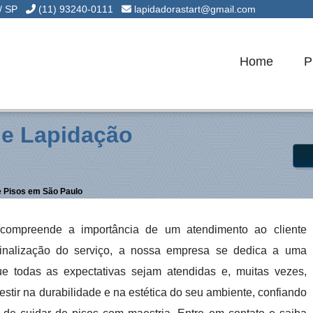
 / SP
(11) 93240-0111
lapidadorastart@gmail.com
Home
P
 e Lapidação
e Pisos em São Paulo
 compreende a importância de um atendimento ao cliente
 finalização do serviço, a nossa empresa se dedica a uma
ue todas as expectativas sejam atendidas e, muitas vezes,
vestir na durabilidade e na estética do seu ambiente, confiando