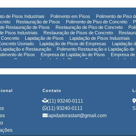
to de Pisos Industriais
Polimento em Pisos
Polimento de Piso 
creto
Restauração de Pisos
Polimento de Piso de Concreto
P
de Restauração de Pisos
Restauração de Piso de Concreto
Pol
e Pisos Industriais
Restauração de Pisos de Concreto
Restaur
 Concreto
Lapidação de Pisos
Lapidação de Pisos Industriais
Concreto Usinado
Lapidação de Pisos de Empresas
Lapidação d
 Lapidação e Restauração
Polimento Restauração e Lapidação de
limento de Pisos
Empresa de Lapidação de Pisos
Empresa de 
Piso em Campinas
Lapidação de Piso em Extrema
Lapidação de
ão de Piso na Bahia
Polimento de Pisos em Campinas
Polimen
de Pisos no Rio Grande do Sul
Polimento de Pisos na Bahia
Pol
Empresa de Restauração de Pisos em Campinas
Empresa de Re
cional
Contato
L
(11) 93240-0111
os
(11) 93240-0111
S
ços
lapidadorastart@gmail.com
to
mações