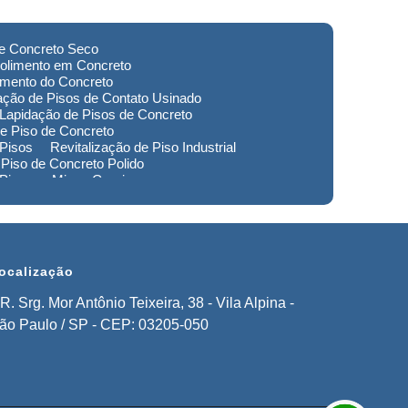
de Concreto Seco
olimento em Concreto
imento do Concreto
ação de Pisos de Contato Usinado
Lapidação de Pisos de Concreto
e Piso de Concreto
 Pisos
Revitalização de Piso Industrial
Piso de Concreto Polido
 Piso em Minas Gerais
to de Pisos em Extrema
imento de Pisos Industriais em Sorocaba
stauração de Pisos em Extrema
ocalização
R. Srg. Mor Antônio Teixeira, 38 - Vila Alpina -
ão Paulo / SP - CEP: 03205-050