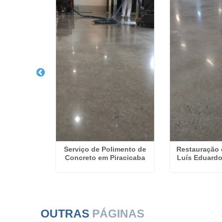
limento de
Serviço de Polimento de
Restauração 
Viamão
Concreto em Piracicaba
Luís Eduard
OUTRAS
PÁGINAS