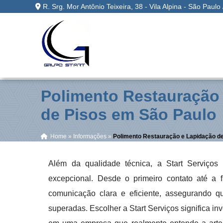
R. Srg. Mor Antônio Teixeira, 38 - Vila Alpina - São Paulo
Polimento Restauração
de Pisos em São Paulo
Home
»
Informações
»
Polimento Restauração e Lapidação d
Além da qualidade técnica, a Start Serviços
excepcional. Desde o primeiro contato até a
comunicação clara e eficiente, assegurando q
superadas. Escolher a Start Serviços significa in