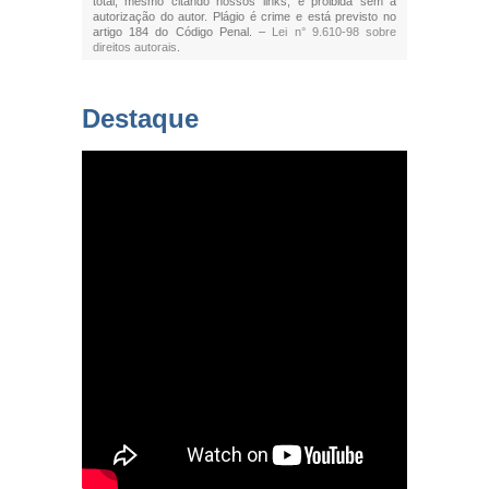
total, mesmo citando nossos links, é proibida sem a
autorização do autor. Plágio é crime e está previsto no
artigo 184 do Código Penal. –
Lei n° 9.610-98 sobre
direitos autorais
.
Destaque