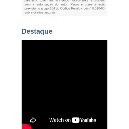
parcial ou total, mesmo citando nossos links, é proibida
sem a autorização do autor. Plágio é crime e está
previsto no artigo 184 do Código Penal. –
Lei n° 9.610-98
sobre direitos autorais
.
Destaque