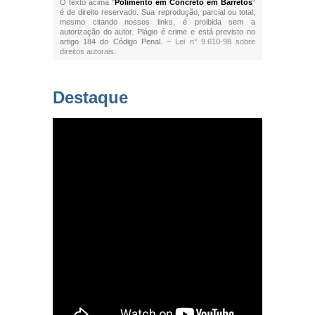
O texto acima "
Polimento em Concreto em Barretos
"
é de direito reservado. Sua reprodução, parcial ou total,
mesmo citando nossos links, é proibida sem a
autorização do autor. Plágio é crime e está previsto no
artigo 184 do Código Penal. –
Lei n° 9.610-98 sobre
direitos autorais
.
Destaque