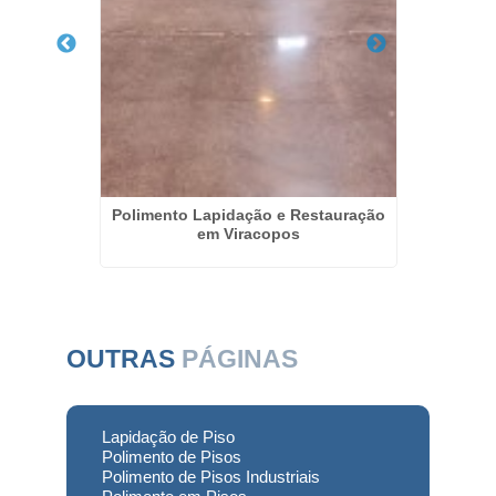
creto em
Polimento Lapidação e Restauração
Recup
em Viracopos
OUTRAS
PÁGINAS
Lapidação de Piso
Polimento de Pisos
Polimento de Pisos Industriais