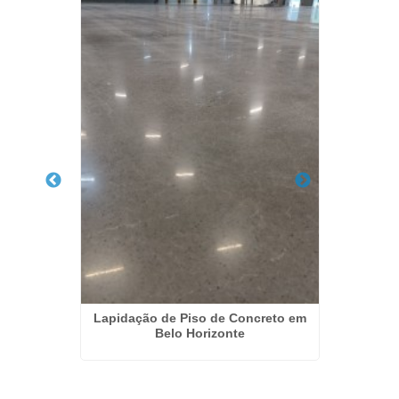
creto no
Lapidação de Piso de Concreto em
Empre
Belo Horizonte