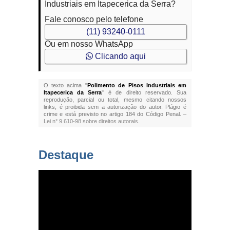
Industriais em Itapecerica da Serra?
Fale conosco pelo telefone
(11) 93240-0111
Ou em nosso WhatsApp
Clicando aqui
O texto acima "
Polimento de Pisos Industriais em
Itapecerica da Serra
" é de direito reservado. Sua
reprodução, parcial ou total, mesmo citando nossos
links, é proibida sem a autorização do autor. Plágio é
crime e está previsto no artigo 184 do Código Penal. –
Lei n° 9.610-98 sobre direitos autorais
.
Destaque