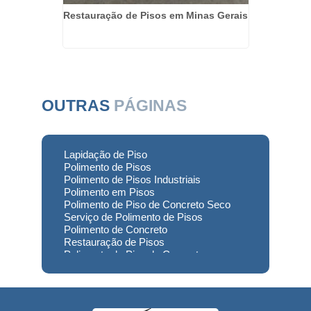
to Preço
Restauração de Pisos em Minas Gerais
Resta
OUTRAS
PÁGINAS
Lapidação de Piso
Polimento de Pisos
Polimento de Pisos Industriais
Polimento em Pisos
Polimento de Piso de Concreto Seco
Serviço de Polimento de Pisos
Polimento de Concreto
Restauração de Pisos
Polimento de Piso de Concreto
Polimento em Concreto
Polimento de Concreto Usinado
Preço
Empresa de Restauração de Pisos