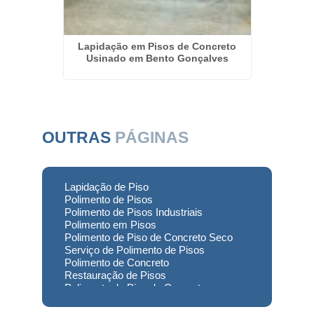
é do Rio
Lapidação em Pisos de Concreto
Polime
Usinado em Bento Gonçalves
OUTRAS
PÁGINAS
Lapidação de Piso
Polimento de Pisos
Polimento de Pisos Industriais
Polimento em Pisos
Polimento de Piso de Concreto Seco
Serviço de Polimento de Pisos
Polimento de Concreto
Restauração de Pisos
Polimento de Piso de Concreto
Polimento em Concreto
Polimento de Concreto Usinado