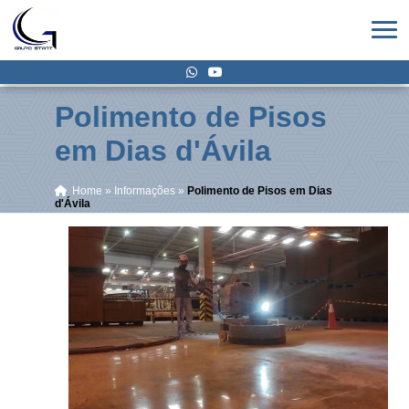
Polimento de Pisos
em Dias d'Ávila
Home
»
Informações
»
Polimento de Pisos em Dias
d'Ávila