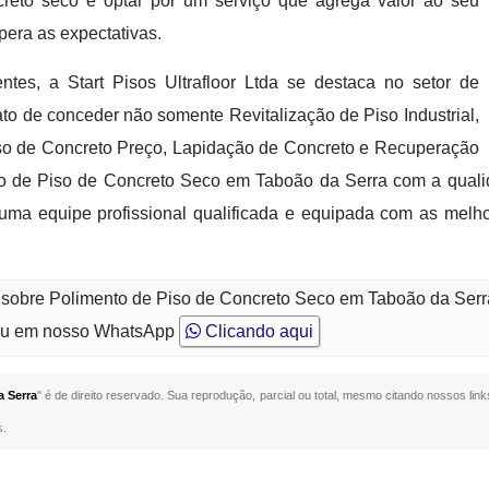
creto seco é optar por um serviço que agrega valor ao seu
pera as expectativas.
tes, a Start Pisos Ultrafloor Ltda se destaca no setor de
ato de conceder não somente Revitalização de Piso Industrial,
iso de Concreto Preço, Lapidação de Concreto e Recuperação
o de Piso de Concreto Seco em Taboão da Serra com a qualid
uma equipe profissional qualificada e equipada com as melh
o sobre Polimento de Piso de Concreto Seco em Taboão da Ser
u em nosso WhatsApp
Clicando aqui
a Serra
" é de direito reservado. Sua reprodução, parcial ou total, mesmo citando nossos links
s
.