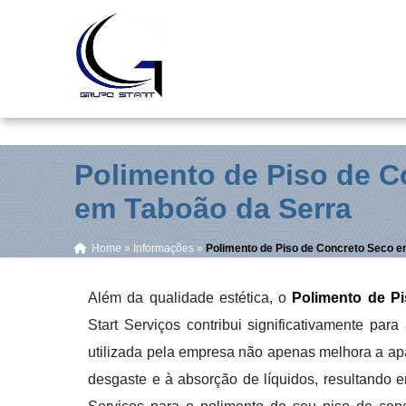
R. Srg. Mor Antônio Teixeira, 38 - Vila Alpina - São Paulo
Polimento de Piso de C
em Taboão da Serra
Home
»
Informações
»
Polimento de Piso de Concreto Seco e
Além da qualidade estética, o
Polimento de P
Start Serviços contribui significativamente par
utilizada pela empresa não apenas melhora a ap
desgaste e à absorção de líquidos, resultando e