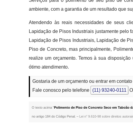
Serviços para o polimento de seu piso de con
ambiente, com a garantia de um resultado que su
Atendendo às reais necessidades de seus clien
Lapidação de Pisos Industriais justamente pelo f
Lapidação de Pisos Industriais, Lapidação de P
Piso de Concreto, mas principalmente, Poliment
realize um orçamento. Temos à sua disposição 
ótimo atendimento.
Gostaria de um orçamento ou entrar em contat
Fale conosco pelo telefone
(11) 93240-0111
O
O texto acima "
Polimento de Piso de Concreto Seco em Taboão d
no artigo 184 do Código Penal. –
Lei n° 9.610-98 sobre direitos autorai