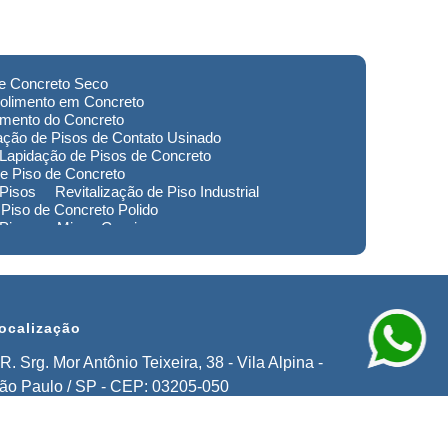
de Concreto Seco
olimento em Concreto
imento do Concreto
ação de Pisos de Contato Usinado
Lapidação de Pisos de Concreto
e Piso de Concreto
 Pisos
Revitalização de Piso Industrial
Piso de Concreto Polido
 Piso em Minas Gerais
to de Pisos em Extrema
imento de Pisos Industriais em Sorocaba
stauração de Pisos em Extrema
ocalização
R. Srg. Mor Antônio Teixeira, 38 - Vila Alpina -
ão Paulo / SP - CEP: 03205-050