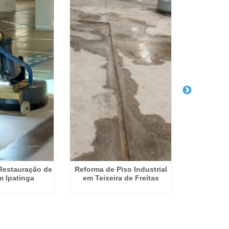
Restauração de
Reforma de Piso Industrial
Poliment
m Ipatinga
em Teixeira de Freitas
Santa