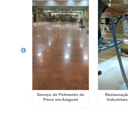
e Pisos em
Serviço de Polimento de
Restauraçã
Preto
Pisos em Araguari
Industriai