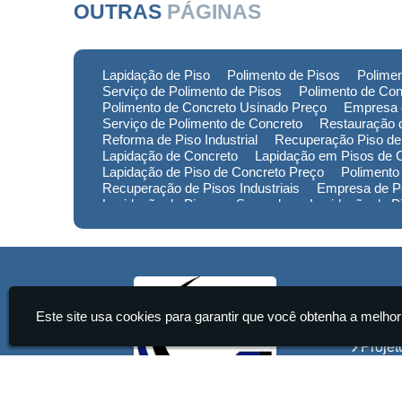
OUTRAS
PÁGINAS
Lapidação de Piso
Polimento de Pisos
Polimen
Serviço de Polimento de Pisos
Polimento de Con
Polimento de Concreto Usinado Preço
Empresa 
Serviço de Polimento de Concreto
Restauração d
Reforma de Piso Industrial
Recuperação Piso de
Lapidação de Concreto
Lapidação em Pisos de 
Lapidação de Piso de Concreto Preço
Polimento
Recuperação de Pisos Industriais
Empresa de Po
Lapidação de Piso em Sorocaba
Lapidação de 
Lapidação de Piso no Rio Grande do Sul
Lapidaç
Polimento de Pisos em Minas Gerais
Polimento 
Empresa de Restauração de Pisos em Sorocaba
Institu
Este site usa cookies para garantir que você obtenha a melhor
Home
Projet
Servi
Conta