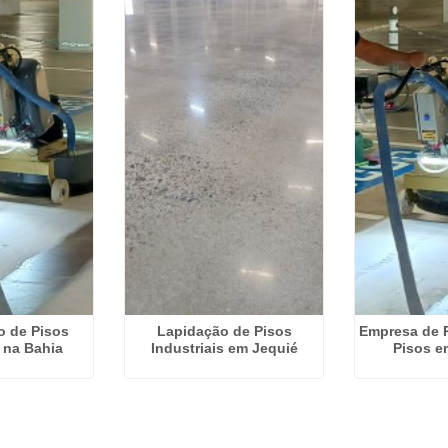
o de Pisos
Lapidação de Pisos
Empresa de 
s na Bahia
Industriais em Jequié
Pisos e