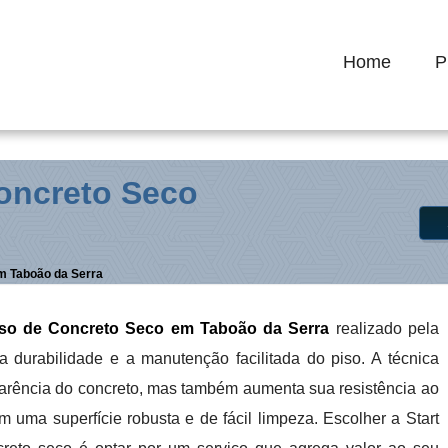
 / SP
(11) 93240-0111
lapidadorastart@gmail.com
Home
P
oncreto Seco
m Taboão da Serra
iso de Concreto Seco em Taboão da Serra
realizado pela
a a durabilidade e a manutenção facilitada do piso. A técnica
arência do concreto, mas também aumenta sua resistência ao
m uma superfície robusta e de fácil limpeza. Escolher a Start