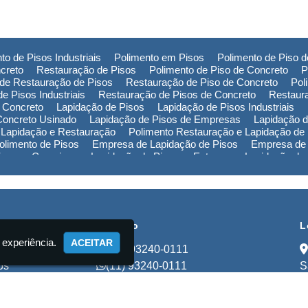
to de Pisos Industriais
Polimento em Pisos
Polimento de Piso 
creto
Restauração de Pisos
Polimento de Piso de Concreto
P
de Restauração de Pisos
Restauração de Piso de Concreto
Pol
e Pisos Industriais
Restauração de Pisos de Concreto
Restaur
 Concreto
Lapidação de Pisos
Lapidação de Pisos Industriais
Concreto Usinado
Lapidação de Pisos de Empresas
Lapidação d
 Lapidação e Restauração
Polimento Restauração e Lapidação de
limento de Pisos
Empresa de Lapidação de Pisos
Empresa de 
Piso em Campinas
Lapidação de Piso em Extrema
Lapidação de
ão de Piso na Bahia
Polimento de Pisos em Campinas
Polimen
de Pisos no Rio Grande do Sul
Polimento de Pisos na Bahia
Pol
Empresa de Restauração de Pisos em Campinas
Empresa de Re
cional
Contato
L
 experiência.
ACEITAR
(11) 93240-0111
os
(11) 93240-0111
S
ços
lapidadorastart@gmail.com
to