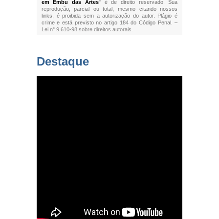
em Embu das Artes
" é de direito reservado. Sua
reprodução, parcial ou total, mesmo citando nossos
links, é proibida sem a autorização do autor. Plágio é
crime e está previsto no artigo 184 do Código Penal. –
Lei n° 9.610-98 sobre direitos autorais
.
Destaque