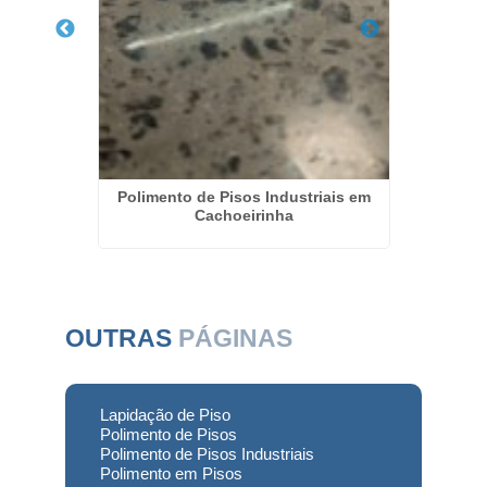
isos em
Polimento de Pisos Industriais em
Polime
Cachoeirinha
d
OUTRAS
PÁGINAS
Lapidação de Piso
Polimento de Pisos
Polimento de Pisos Industriais
Polimento em Pisos