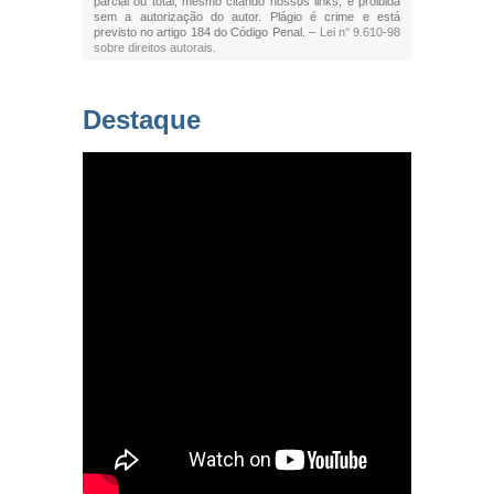
parcial ou total, mesmo citando nossos links, é proibida
sem a autorização do autor. Plágio é crime e está
previsto no artigo 184 do Código Penal. –
Lei n° 9.610-98
sobre direitos autorais
.
Destaque