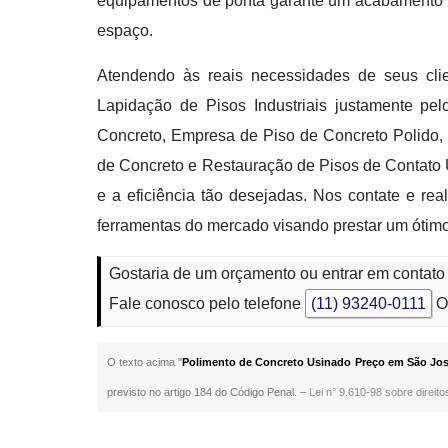
equipamentos de ponta garante um acabamento im
espaço.
Atendendo às reais necessidades de seus clien
Lapidação de Pisos Industriais justamente p
Concreto, Empresa de Piso de Concreto Polido,
de Concreto e Restauração de Pisos de Contato 
e a eficiência tão desejadas. Nos contate e re
ferramentas do mercado visando prestar um ótim
Gostaria de um orçamento ou entrar em contat
Fale conosco pelo telefone
(11) 93240-0111
O
O texto acima "
Polimento de Concreto Usinado Preço em São Jos
previsto no artigo 184 do Código Penal. –
Lei n° 9.610-98 sobre direito