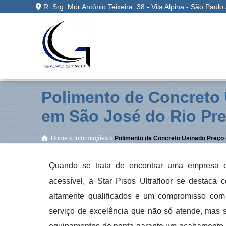
R. Srg. Mor Antônio Teixeira, 38 - Vila Alpina - São Paulo
Polimento de Concreto
em São José do Rio Pre
Home
»
Informações
»
Polimento de Concreto Usinado Preço 
Quando se trata de encontrar uma empresa 
acessível, a Star Pisos Ultrafloor se destac
altamente qualificados e um compromisso com a
serviço de excelência que não só atende, mas s