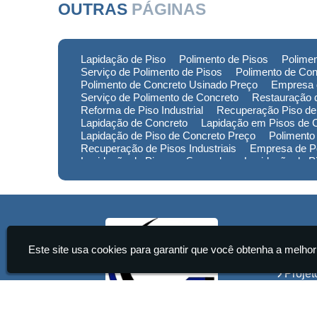
OUTRAS
PÁGINAS
Lapidação de Piso
Polimento de Pisos
Polimen
Serviço de Polimento de Pisos
Polimento de Con
Polimento de Concreto Usinado Preço
Empresa 
Serviço de Polimento de Concreto
Restauração d
Reforma de Piso Industrial
Recuperação Piso de
Lapidação de Concreto
Lapidação em Pisos de 
Lapidação de Piso de Concreto Preço
Polimento
Recuperação de Pisos Industriais
Empresa de Po
Lapidação de Piso em Sorocaba
Lapidação de 
Lapidação de Piso no Rio Grande do Sul
Lapidaç
Polimento de Pisos em Minas Gerais
Polimento 
Empresa de Restauração de Pisos em Sorocaba
Institu
Este site usa cookies para garantir que você obtenha a melhor
Home
Projet
Servi
Conta