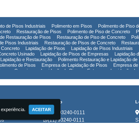
to de Pisos Industriais
Polimento em Pisos
Polimento de Piso 
creto
Restauração de Pisos
Polimento de Piso de Concreto
P
de Restauração de Pisos
Restauração de Piso de Concreto
Pol
e Pisos Industriais
Restauração de Pisos de Concreto
Restaur
 Concreto
Lapidação de Pisos
Lapidação de Pisos Industriais
Concreto Usinado
Lapidação de Pisos de Empresas
Lapidação d
 Lapidação e Restauração
Polimento Restauração e Lapidação de
limento de Pisos
Empresa de Lapidação de Pisos
Empresa de 
Piso em Campinas
Lapidação de Piso em Extrema
Lapidação de
ão de Piso na Bahia
Polimento de Pisos em Campinas
Polimen
de Pisos no Rio Grande do Sul
Polimento de Pisos na Bahia
Pol
Empresa de Restauração de Pisos em Campinas
Empresa de Re
cional
Contato
L
 experiência.
ACEITAR
(11) 93240-0111
os
(11) 93240-0111
S
ços
lapidadorastart@gmail.com
to