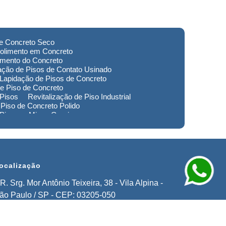
de Concreto Seco
olimento em Concreto
imento do Concreto
ação de Pisos de Contato Usinado
Lapidação de Pisos de Concreto
e Piso de Concreto
 Pisos
Revitalização de Piso Industrial
Piso de Concreto Polido
 Piso em Minas Gerais
to de Pisos em Extrema
imento de Pisos Industriais em Sorocaba
stauração de Pisos em Extrema
ocalização
R. Srg. Mor Antônio Teixeira, 38 - Vila Alpina -
ão Paulo / SP - CEP: 03205-050