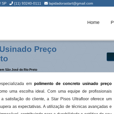
 / SP
(11) 93240-0111
lapidadorastart@gmail.com
Home
P
 Usinado Preço
to
em São José do Rio Preto
especializada em
polimento de concreto usinado preço
a como uma escolha ideal. Com uma equipe de profissionais
 satisfação do cliente, a Star Pisos Ultrafloor oferece um
upera as expectativas. A utilização de técnicas avançadas e