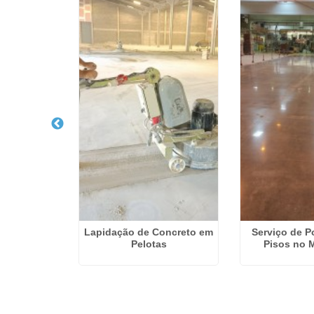
 Pisos de
Lapidação de Concreto em
Serviço de P
 Canoas
Pelotas
Pisos no 