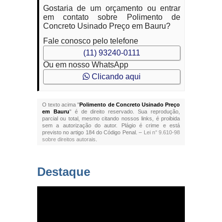
Gostaria de um orçamento ou entrar
em contato sobre Polimento de
Concreto Usinado Preço em Bauru?
Fale conosco pelo telefone
(11) 93240-0111
Ou em nosso WhatsApp
Clicando aqui
O texto acima "
Polimento de Concreto Usinado Preço
em Bauru
" é de direito reservado. Sua reprodução,
parcial ou total, mesmo citando nossos links, é proibida
sem a autorização do autor. Plágio é crime e está
previsto no artigo 184 do Código Penal. –
Lei n° 9.610-98
sobre direitos autorais
.
Destaque