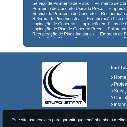
Serviço de Polimento de Pisos
Polimento de Con
Polimento de Concreto Usinado Preço
Empresa 
Serviço de Polimento de Concreto
Restauração d
Reforma de Piso Industrial
Recuperação Piso de
Lapidação de Concreto
Lapidação em Pisos de 
Lapidação de Piso de Concreto Preço
Polimento
Recuperação de Pisos Industriais
Empresa de Po
Lapidação de Piso em Sorocaba
Lapidação de 
Lapidação de Piso no Rio Grande do Sul
Lapidaç
Polimento de Pisos em Minas Gerais
Polimento 
Empresa de Restauração de Pisos em Sorocaba
Institu
Home
Projet
Servi
Conta
Infor
Start Pisos Ultrafloor Ltda - Lapidação de Pisos Industriais
Este site usa cookies para garantir que você obtenha a melhor