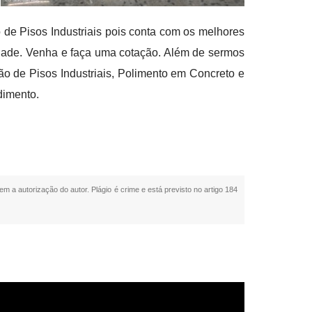
de Pisos Industriais pois conta com os melhores
lidade. Venha e faça uma cotação. Além de sermos
o de Pisos Industriais, Polimento em Concreto e
dimento.
em a autorização do autor. Plágio é crime e está previsto no artigo 184