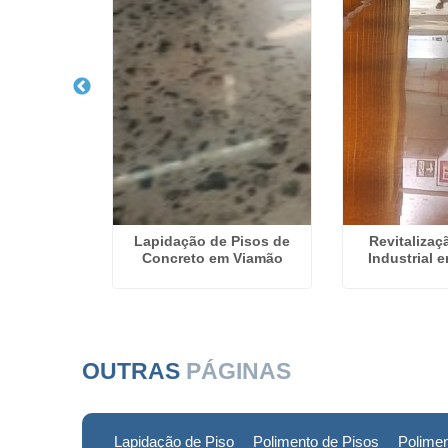
e Piso de
Lapidação de Pisos de
Revitalizaç
 Pelotas
Concreto em Viamão
Industrial 
OUTRAS
PÁGINAS
Lapidação de Piso
Polimento de Pisos
Polimen