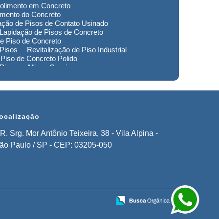
olimento em Concreto
imento do Concreto
ação de Pisos de Contato Usinado
Lapidação de Pisos de Concreto
e Piso de Concreto
 Pisos
Revitalização de Piso Industrial
Piso de Concreto Polido
 Piso em Minas Gerais
to de Pisos em Extrema
imento de Pisos Industriais em Sorocaba
stauração de Pisos em Extrema
ocalização
R. Srg. Mor Antônio Teixeira, 38 - Vila Alpina -
ão Paulo / SP - CEP: 03205-050