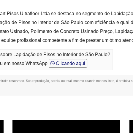
t Pisos Ultrafloor Ltda se destaca no segmento de Lapidação 
dação de Pisos no Interior de São Paulo com eficiência e qua
ato Usinado, Polimento de Concreto Usinado Preço, Lapidaçã
 equipe profissional competente a fim de prestar um ótimo aten
 sobre Lapidação de Pisos no Interior de São Paulo?
u em nosso WhatsApp
Clicando aqui
 direito reservado. Sua reprodução, parcial ou total, mesmo citando nossos links, é proibida s