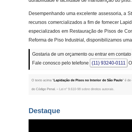
durabilidade e facilidade de manutenção do piso.
Desempenhando uma excelente assessoria, a Star
recursos comercializados a fim de fornecer Lapi
especializados em Restauração de Pisos de Cont
Reforma de Piso Industrial, disponibilizamos uma
Gostaria de um orçamento ou entrar em contato
Fale conosco pelo telefone
(11) 93240-0111
O
O texto acima "
Lapidação de Pisos no Interior de São Paulo
" é de
do Código Penal. –
Lei n° 9.610-98 sobre direitos autorais
.
Destaque