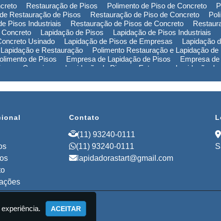
creto
Restauração de Pisos
Polimento de Piso de Concreto
P
de Restauração de Pisos
Restauração de Piso de Concreto
Pol
e Pisos Industriais
Restauração de Pisos de Concreto
Restaur
 Concreto
Lapidação de Pisos
Lapidação de Pisos Industriais
Concreto Usinado
Lapidação de Pisos de Empresas
Lapidação d
 Lapidação e Restauração
Polimento Restauração e Lapidação de
limento de Pisos
Empresa de Lapidação de Pisos
Empresa de 
Piso em Campinas
Lapidação de Piso em Extrema
Lapidação de
ão de Piso na Bahia
Polimento de Pisos em Campinas
Polimen
de Pisos no Rio Grande do Sul
Polimento de Pisos na Bahia
Pol
Empresa de Restauração de Pisos em Campinas
Empresa de Re
cional
Contato
L
(11) 93240-0111
os
(11) 93240-0111
S
ços
lapidadorastart@gmail.com
to
mações
 experiência.
ACEITAR