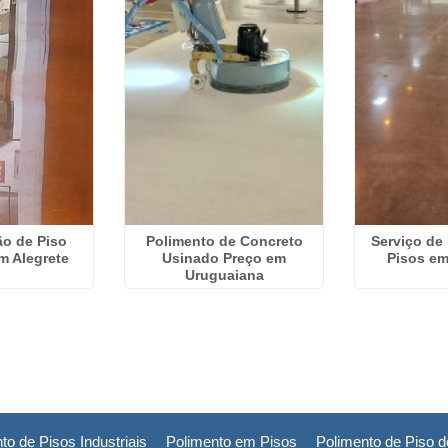
ão de Piso
Polimento de Concreto
Serviço de
em Alegrete
Usinado Preço em
Pisos em
Uruguaiana
to de Pisos Industriais
Polimento em Pisos
Polimento de Piso 