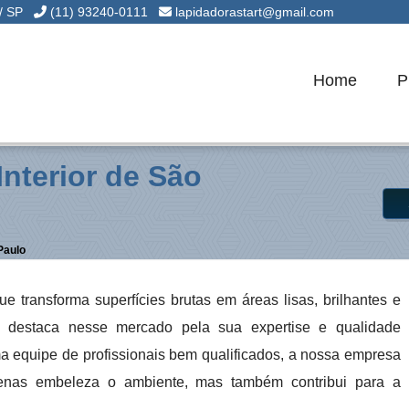
 / SP
(11) 93240-0111
lapidadorastart@gmail.com
Home
P
nterior de São
Paulo
 transforma superfícies brutas em áreas lisas, brilhantes e
se destaca nesse mercado pela sua expertise e qualidade
 equipe de profissionais bem qualificados, a nossa empresa
enas embeleza o ambiente, mas também contribui para a