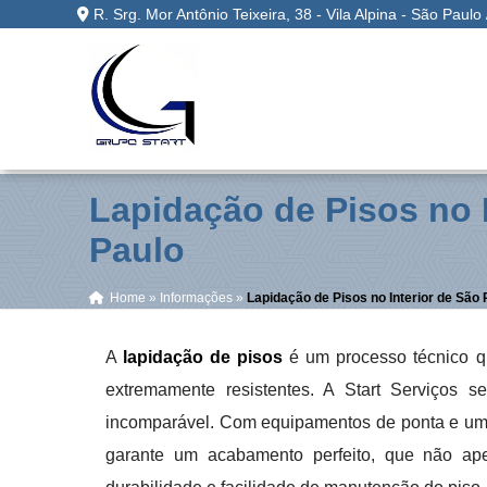
R. Srg. Mor Antônio Teixeira, 38 - Vila Alpina - São Paulo
Lapidação de Pisos no I
Paulo
Home
»
Informações
»
Lapidação de Pisos no Interior de São 
A
lapidação de pisos
é um processo técnico que
extremamente resistentes. A Start Serviços 
incomparável. Com equipamentos de ponta e uma
garante um acabamento perfeito, que não ap