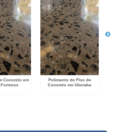
m Concreto em
Polimento de Piso de
Reforma de
 Formoso
Concreto em Uberaba
no Rio 