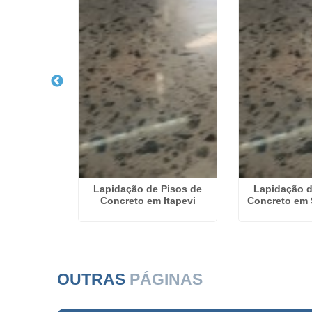
Piso de
Lapidação de Pisos de
Lapidação d
o em Patos
Concreto em Itapevi
Concreto em 
as
OUTRAS
PÁGINAS