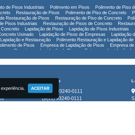
to de Pisos Industriais
Polimento em Pisos
Polimento de Piso 
creto
Restauração de Pisos
Polimento de Piso de Concreto
P
de Restauração de Pisos
Restauração de Piso de Concreto
Pol
e Pisos Industriais
Restauração de Pisos de Concreto
Restaur
 Concreto
Lapidação de Pisos
Lapidação de Pisos Industriais
Concreto Usinado
Lapidação de Pisos de Empresas
Lapidação d
 Lapidação e Restauração
Polimento Restauração e Lapidação de
limento de Pisos
Empresa de Lapidação de Pisos
Empresa de 
Piso em Campinas
Lapidação de Piso em Extrema
Lapidação de
ão de Piso na Bahia
Polimento de Pisos em Campinas
Polimen
de Pisos no Rio Grande do Sul
Polimento de Pisos na Bahia
Pol
Empresa de Restauração de Pisos em Campinas
Empresa de Re
cional
Contato
L
 experiência.
ACEITAR
(11) 93240-0111
os
(11) 93240-0111
S
ços
lapidadorastart@gmail.com
to
mações