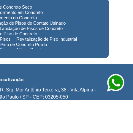
de Concreto Seco
olimento em Concreto
imento do Concreto
ação de Pisos de Contato Usinado
Lapidação de Pisos de Concreto
e Piso de Concreto
 Pisos
Revitalização de Piso Industrial
Piso de Concreto Polido
 Piso em Minas Gerais
to de Pisos em Extrema
imento de Pisos Industriais em Sorocaba
stauração de Pisos em Extrema
ocalização
R. Srg. Mor Antônio Teixeira, 38 - Vila Alpina -
ão Paulo / SP - CEP: 03205-050