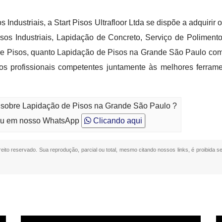
 Industriais, a Start Pisos Ultrafloor Ltda se dispõe a adquir
Pisos Industriais, Lapidação de Concreto, Serviço de Polimen
 Pisos, quanto Lapidação de Pisos na Grande São Paulo com 
s profissionais competentes juntamente às melhores ferram
o sobre Lapidação de Pisos na Grande São Paulo ?
u em nosso WhatsApp
Clicando aqui
ireito reservado. Sua reprodução, parcial ou total, mesmo citando nossos links, é proibida s