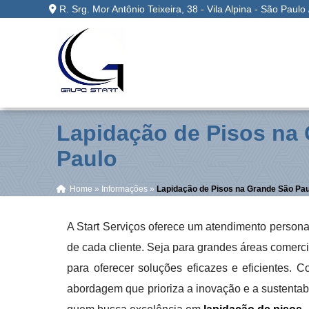
R. Srg. Mor Antônio Teixeira, 38 - Vila Alpina - São Paulo
Lapidação de Pisos na
Paulo
Home
»
Informações
»
Lapidação de Pisos na Grande São Pau
A Start Serviços oferece um atendimento person
de cada cliente. Seja para grandes áreas comerc
para oferecer soluções eficazes e eficientes. 
abordagem que prioriza a inovação e a sustentabi