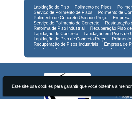
Lapidação de Piso
Polimento de Pisos
Polimen
Serviço de Polimento de Pisos
Polimento de Con
Polimento de Concreto Usinado Preço
Empresa 
Serviço de Polimento de Concreto
Restauração d
Reforma de Piso Industrial
Recuperação Piso de
Lapidação de Concreto
Lapidação em Pisos de 
Lapidação de Piso de Concreto Preço
Polimento
Recuperação de Pisos Industriais
Empresa de Po
Lapidação de Piso em Sorocaba
Lapidação de 
Lapidação de Piso no Rio Grande do Sul
Lapidaç
Polimento de Pisos em Minas Gerais
Polimento 
Empresa de Restauração de Pisos em Sorocaba
Institu
Este site usa cookies para garantir que você obtenha a melhor
Home
Projet
Servi
Conta
Infor
Start Pisos Ultrafloor Ltda - Lapidação de Pisos Industriais