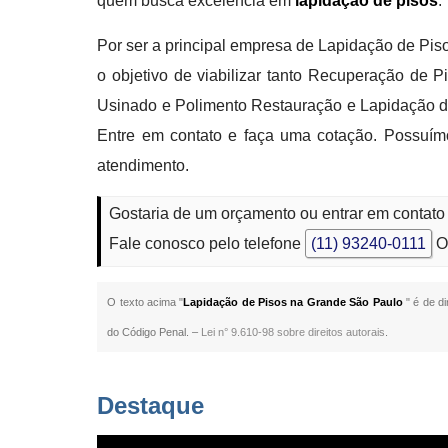
quem busca excelência em
lapidação de pisos
.
Por ser a principal empresa de Lapidação de Pisos
o objetivo de viabilizar tanto Recuperação de 
Usinado e Polimento Restauração e Lapidação de
Entre em contato e faça uma cotação. Possuímo
atendimento.
Gostaria de um orçamento ou entrar em contat
Fale conosco pelo telefone
(11) 93240-0111
O
O texto acima "
Lapidação de Pisos na Grande São Paulo
" é de d
do Código Penal. –
Lei n° 9.610-98 sobre direitos autorais
.
Destaque