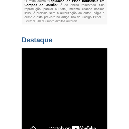
O texto acima "
Lapidação de Pisos Industriais em
Campos do Jordão
" é de direito reservado. Sua
reprodução, parcial ou total, mesmo citando nossos
links, é proibida sem a autorização do autor. Plágio é
crime e está previsto no artigo 184 do Código Penal. –
Lei n° 9.610-98 sobre direitos autorais
.
Destaque