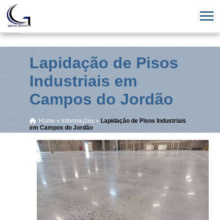
Lapidação de Pisos
Industriais em
Campos do Jordão
Home
»
Informações
»
Lapidação de Pisos Industriais
em Campos do Jordão