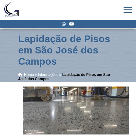
Lapidação de Pisos
em São José dos
Campos
Home
»
Informações
»
Lapidação de Pisos em São
José dos Campos