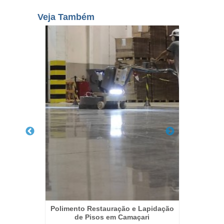
Veja Também
Pisos em
Polimento Restauração e Lapidação
Polimen
de Pisos em Camaçari