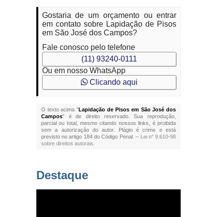
Gostaria de um orçamento ou entrar
em contato sobre Lapidação de Pisos
em São José dos Campos?
Fale conosco pelo telefone
(11) 93240-0111
Ou em nosso WhatsApp
Clicando aqui
O texto acima "
Lapidação de Pisos em São José dos
Campos
" é de direito reservado. Sua reprodução,
parcial ou total, mesmo citando nossos links, é proibida
sem a autorização do autor. Plágio é crime e está
previsto no artigo 184 do Código Penal. –
Lei n° 9.610-98
sobre direitos autorais
.
Destaque