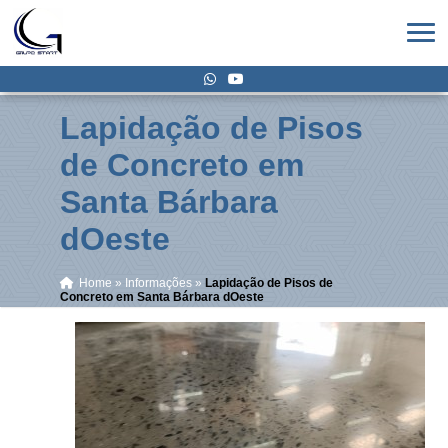
Lapidação de Pisos
de Concreto em
Santa Bárbara
dOeste
Home
»
Informações
»
Lapidação de Pisos de
Concreto em Santa Bárbara dOeste