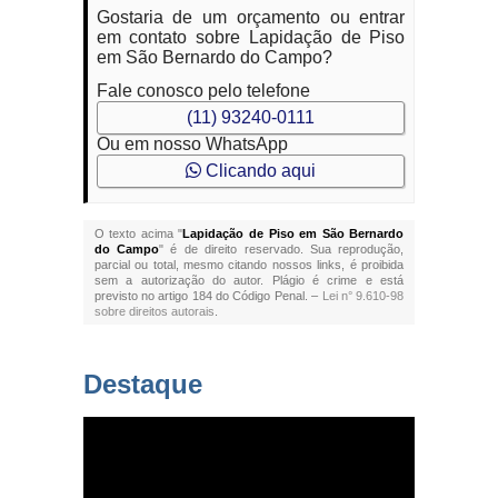
Gostaria de um orçamento ou entrar
em contato sobre Lapidação de Piso
em São Bernardo do Campo?
Fale conosco pelo telefone
(11) 93240-0111
Ou em nosso WhatsApp
Clicando aqui
O texto acima "
Lapidação de Piso em São Bernardo
do Campo
" é de direito reservado. Sua reprodução,
parcial ou total, mesmo citando nossos links, é proibida
sem a autorização do autor. Plágio é crime e está
previsto no artigo 184 do Código Penal. –
Lei n° 9.610-98
sobre direitos autorais
.
Destaque