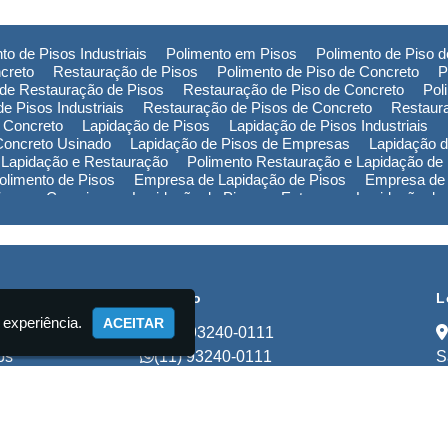
to de Pisos Industriais
Polimento em Pisos
Polimento de Piso 
creto
Restauração de Pisos
Polimento de Piso de Concreto
P
de Restauração de Pisos
Restauração de Piso de Concreto
Pol
e Pisos Industriais
Restauração de Pisos de Concreto
Restaur
 Concreto
Lapidação de Pisos
Lapidação de Pisos Industriais
Concreto Usinado
Lapidação de Pisos de Empresas
Lapidação d
 Lapidação e Restauração
Polimento Restauração e Lapidação de
limento de Pisos
Empresa de Lapidação de Pisos
Empresa de 
Piso em Campinas
Lapidação de Piso em Extrema
Lapidação de
ão de Piso na Bahia
Polimento de Pisos em Campinas
Polimen
de Pisos no Rio Grande do Sul
Polimento de Pisos na Bahia
Pol
Empresa de Restauração de Pisos em Campinas
Empresa de Re
cional
Contato
L
 experiência.
ACEITAR
(11) 93240-0111
os
(11) 93240-0111
S
ços
lapidadorastart@gmail.com
to
mações