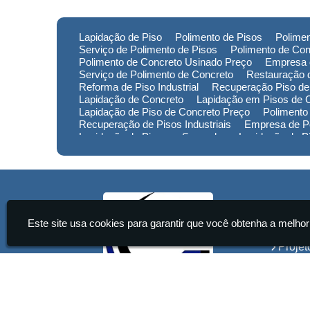
Lapidação de Piso
Polimento de Pisos
Polimen
Serviço de Polimento de Pisos
Polimento de Con
Polimento de Concreto Usinado Preço
Empresa 
Serviço de Polimento de Concreto
Restauração d
Reforma de Piso Industrial
Recuperação Piso de
Lapidação de Concreto
Lapidação em Pisos de 
Lapidação de Piso de Concreto Preço
Polimento
Recuperação de Pisos Industriais
Empresa de Po
Lapidação de Piso em Sorocaba
Lapidação de 
Lapidação de Piso no Rio Grande do Sul
Lapidaç
Polimento de Pisos em Minas Gerais
Polimento 
Empresa de Restauração de Pisos em Sorocaba
Institu
Este site usa cookies para garantir que você obtenha a melhor
Home
Projet
Servi
Conta
Infor