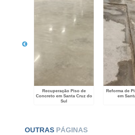
 Pisos em
Recuperação Piso de
Reforma de Pi
as
Concreto em Santa Cruz do
em Sant
Sul
OUTRAS
PÁGINAS