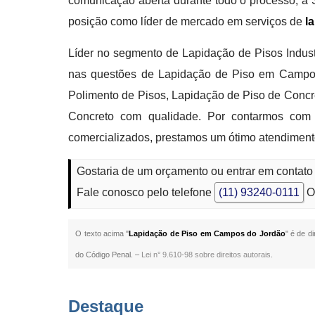
comunicação aberta durante todo o processo, a 
posição como líder de mercado em serviços de
l
Líder no segmento de Lapidação de Pisos Industri
nas questões de Lapidação de Piso em Campos 
Polimento de Pisos, Lapidação de Piso de Concr
Concreto com qualidade. Por contarmos com 
comercializados, prestamos um ótimo atendiment
Gostaria de um orçamento ou entrar em contat
Fale conosco pelo telefone
(11) 93240-0111
O
O texto acima "
Lapidação de Piso em Campos do Jordão
" é de d
do Código Penal. –
Lei n° 9.610-98 sobre direitos autorais
.
Destaque