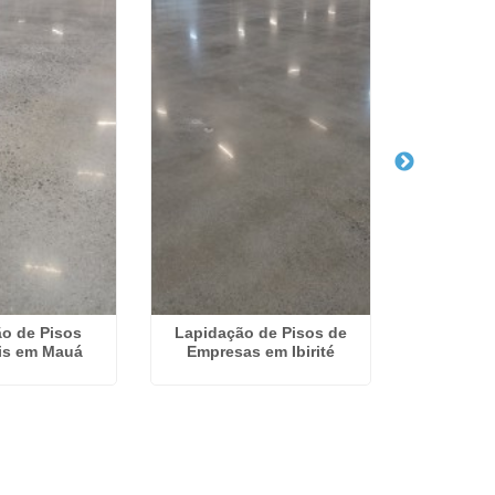
o de Pisos
Lapidação de Pisos de
Empres
ais em Mauá
Empresas em Ibirité
Concreto 