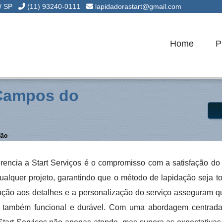
 / SP
(11) 93240-0111
lapidadorastart@gmail.com
Home
P
 Campos do
dão
rencia a Start Serviços é o compromisso com a satisfação do 
 qualquer projeto, garantindo que o método de lapidação seja 
enção aos detalhes e a personalização do serviço asseguram qu
s também funcional e durável. Com uma abordagem centrada