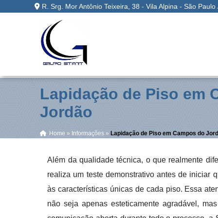
R. Srg. Mor Antônio Teixeira, 38 - Vila Alpina - São Paulo
Lapidação de Piso em
Jordão
Home
»
Informações
»
Lapidação de Piso em Campos do Jor
Além da qualidade técnica, o que realmente dife
realiza um teste demonstrativo antes de iniciar
às características únicas de cada piso. Essa at
não seja apenas esteticamente agradável, ma