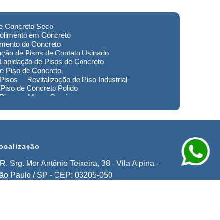
de Concreto Seco
olimento em Concreto
imento do Concreto
ação de Pisos de Contato Usinado
Lapidação de Pisos de Concreto
e Piso de Concreto
 Pisos
Revitalização de Piso Industrial
Piso de Concreto Polido
 Piso em Minas Gerais
to de Pisos em Extrema
imento de Pisos Industriais em Sorocaba
stauração de Pisos em Extrema
ocalização
R. Srg. Mor Antônio Teixeira, 38 - Vila Alpina -
ão Paulo / SP - CEP: 03205-050