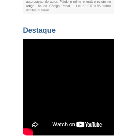
autorização do autor. Plágio é crime e está previsto no
artigo 184 do Código Penal. –
Lei n° 9.610-98 sobre
direitos autorais
.
Destaque