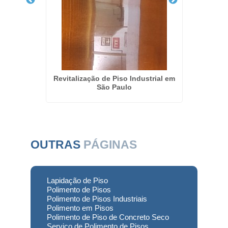
l em
Revitalização de Piso Industrial em
Lapida
São Paulo
OUTRAS
PÁGINAS
Lapidação de Piso
Polimento de Pisos
Polimento de Pisos Industriais
Polimento em Pisos
Polimento de Piso de Concreto Seco
Serviço de Polimento de Pisos