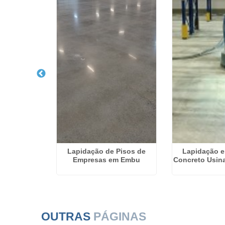
 Piso de
Lapidação de Pisos de
Lapidação e
em Itabira
Empresas em Embu
Concreto Usina
OUTRAS
PÁGINAS