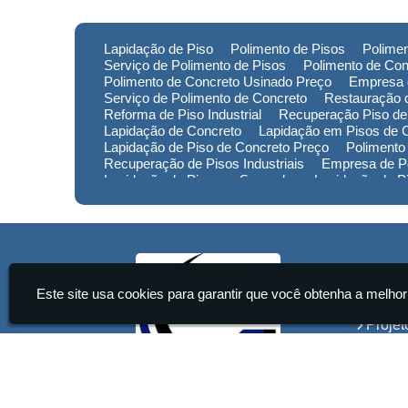
Lapidação de Piso
Polimento de Pisos
Polimen
Serviço de Polimento de Pisos
Polimento de Con
Polimento de Concreto Usinado Preço
Empresa 
Serviço de Polimento de Concreto
Restauração d
Reforma de Piso Industrial
Recuperação Piso de
Lapidação de Concreto
Lapidação em Pisos de 
Lapidação de Piso de Concreto Preço
Polimento
Recuperação de Pisos Industriais
Empresa de Po
Lapidação de Piso em Sorocaba
Lapidação de 
Lapidação de Piso no Rio Grande do Sul
Lapidaç
Polimento de Pisos em Minas Gerais
Polimento 
Empresa de Restauração de Pisos em Sorocaba
Institu
Este site usa cookies para garantir que você obtenha a melhor
Home
Projet
Servi
Conta
Infor