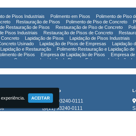
to de Pisos Industriais
Polimento em Pisos
Polimento de Piso 
creto
Restauração de Pisos
Polimento de Piso de Concreto
P
de Restauração de Pisos
Restauração de Piso de Concreto
Pol
e Pisos Industriais
Restauração de Pisos de Concreto
Restaur
 Concreto
Lapidação de Pisos
Lapidação de Pisos Industriais
Concreto Usinado
Lapidação de Pisos de Empresas
Lapidação d
 Lapidação e Restauração
Polimento Restauração e Lapidação de
limento de Pisos
Empresa de Lapidação de Pisos
Empresa de 
Piso em Campinas
Lapidação de Piso em Extrema
Lapidação de
ão de Piso na Bahia
Polimento de Pisos em Campinas
Polimen
de Pisos no Rio Grande do Sul
Polimento de Pisos na Bahia
Pol
Empresa de Restauração de Pisos em Campinas
Empresa de Re
cional
Contato
L
 experiência.
ACEITAR
(11) 93240-0111
os
(11) 93240-0111
S
ços
lapidadorastart@gmail.com
to
mações