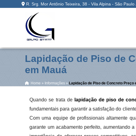
R. Srg. Mor Antônio Teixeira, 38 - Vila Alpina - São Paulo
Lapidação de Piso de C
em Mauá
Home
»
Informações
»
Lapidação de Piso de Concreto Preço
Quando se trata de
lapidação de piso de con
fundamentais para garantir a satisfação do clien
Com uma equipe de profissionais altamente qua
garante um acabamento perfeito, aumentando a du