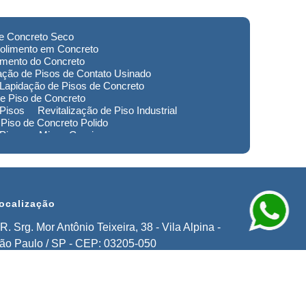
de Concreto Seco
olimento em Concreto
imento do Concreto
ação de Pisos de Contato Usinado
Lapidação de Pisos de Concreto
e Piso de Concreto
 Pisos
Revitalização de Piso Industrial
Piso de Concreto Polido
 Piso em Minas Gerais
to de Pisos em Extrema
imento de Pisos Industriais em Sorocaba
stauração de Pisos em Extrema
ocalização
R. Srg. Mor Antônio Teixeira, 38 - Vila Alpina -
ão Paulo / SP - CEP: 03205-050