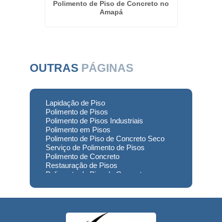
reto em
Polimento de Piso de Concreto no
Polim
Amapá
OUTRAS
PÁGINAS
Lapidação de Piso
Polimento de Pisos
Polimento de Pisos Industriais
Polimento em Pisos
Polimento de Piso de Concreto Seco
Serviço de Polimento de Pisos
Polimento de Concreto
Restauração de Pisos
Polimento de Piso de Concreto
Polimento em Concreto
Polimento de Concreto Usinado
Preço
Empresa de Restauração de Pisos
Restauração de Piso de Concreto