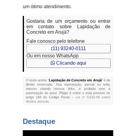
um ótimo atendimento.
Gostaria de um orçamento ou entrar
em contato sobre Lapidação de
Concreto em Arujá?
Fale conosco pelo telefone
(11) 93240-0111
Ou em nosso WhatsApp
Clicando aqui
O texto acima "
Lapidação de Concreto em Arujá
" é de
direito reservado. Sua reprodução, parcial ou total,
mesmo citando nossos links, é proibida sem a
autorização do autor. Plágio é crime e está previsto no
artigo 184 do Código Penal. –
Lei n° 9.610-98 sobre
direitos autorais
.
Destaque