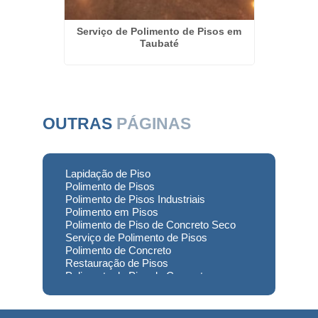
ais em
Serviço de Polimento de Pisos em
Empres
s
Taubaté
OUTRAS
PÁGINAS
Lapidação de Piso
Polimento de Pisos
Polimento de Pisos Industriais
Polimento em Pisos
Polimento de Piso de Concreto Seco
Serviço de Polimento de Pisos
Polimento de Concreto
Restauração de Pisos
Polimento de Piso de Concreto
Polimento em Concreto
Polimento de Concreto Usinado
Preço