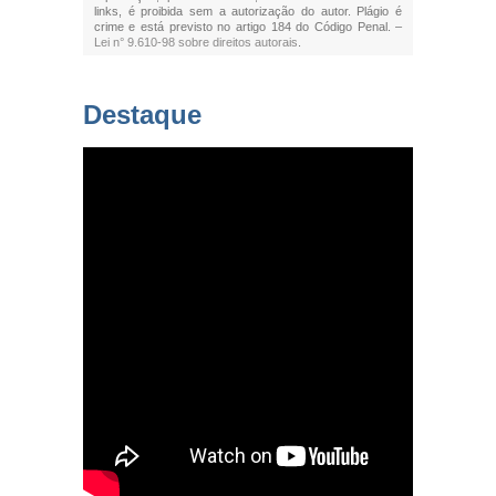
links, é proibida sem a autorização do autor. Plágio é
crime e está previsto no artigo 184 do Código Penal. –
Lei n° 9.610-98 sobre direitos autorais
.
Destaque