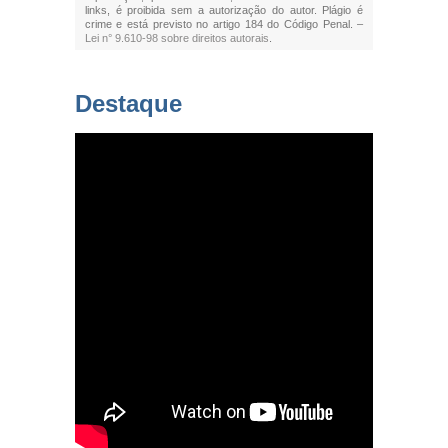
links, é proibida sem a autorização do autor. Plágio é
crime e está previsto no artigo 184 do Código Penal. –
Lei n° 9.610-98 sobre direitos autorais
.
Destaque